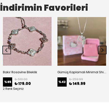
İndirimin Favorileri
Bakır Rosavine Bileklik
Gümüş Kaplamalı Minimal Shiny Hello Kitty Kolye
₺ 510.00
₺ 259.99
%
65
%
42
₺ 179.00
₺ 149.99
2 Renk Seçiniz