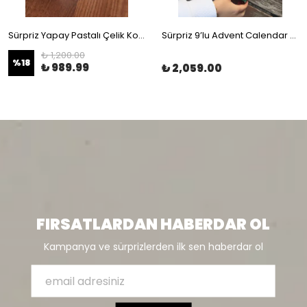
Sürpriz Yapay Pastalı Çelik Kolye Hediye Kutusu
Sürpriz 9’lu Advent Calendar Kutusu
₺ 1,200.00
%
18
₺ 989.99
₺ 2,059.00
FIRSATLARDAN HABERDAR OL
Kampanya ve sürprizlerden ilk sen haberdar ol