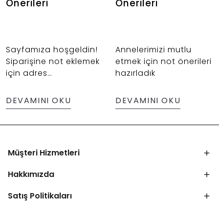
Önerileri
Önerileri
Sayfamıza hoşgeldin!
Annelerimizi mutlu
Siparişine not eklemek
etmek için not önerileri
için adres
hazırladık
bölümündeki not
ekleme alanından
DEVAMINI OKU
DEVAMINI OKU
yararlanabilirsin.
Müşteri Hizmetleri
Hakkımızda
Satış Politikaları