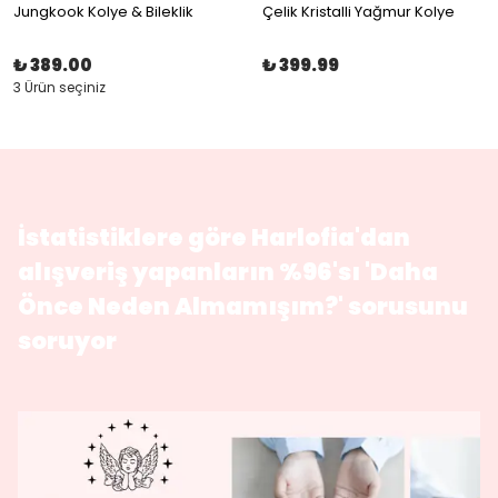
Jungkook Kolye & Bileklik
Çelik Kristalli Yağmur Kolye
₺ 389.00
₺ 399.99
3 Ürün seçiniz
İstatistiklere göre Harlofia'dan
alışveriş yapanların %96'sı 'Daha
Önce Neden Almamışım?' sorusunu
soruyor