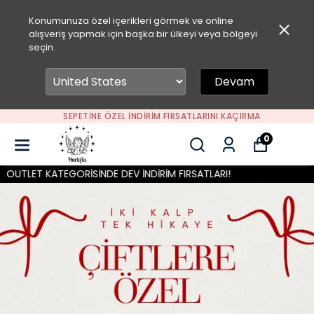
Konumunuza özel içerikleri görmek ve online
alışveriş yapmak için başka bir ülkeyi veya bölgeyi
seçin.
Devam
SEPETİNE ÖZEL İNDİRİM FIRSATLARINI KAÇIRMA
0
T KATEGORİSİNDE DEV İNDİRİM FIRSATLARI!
OUTLE