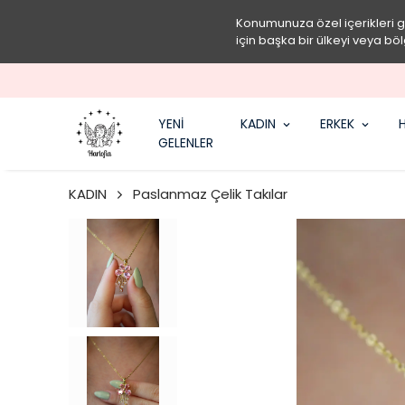
Konumunuza özel içerikleri 
için başka bir ülkeyi veya böl
YENİ
KADIN
ERKEK
H
GELENLER
KADIN
Paslanmaz Çelik Takılar