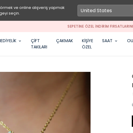
görmek ve online alışveriş yapmak
geyi seçin.
SEPETİNE ÖZEL İNDİRİM FIRSATLARINI KAÇIRMA
EDİYELİK
ÇİFT
ÇAKMAK
KİŞİYE
SAAT
OU
TAKILARI
ÖZEL