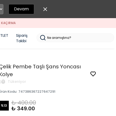
Devam
TLET
Sipariş
Takibi
Çelik Pembe Taşlı Şans Yoncası
Kolye
Tükeniyor
Ürün Kodu
:
747386367227647291
₺ 400.00
%
13
₺ 349.00