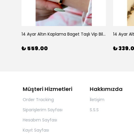
925 Ayar Gümüş Doğal Firuze Taşlı Ayarlanabilir Yüzük
14 Ayar Altın Kaplama Baget Taşlı Vip Bileklik
14 Ayar Al
₺ 559.00
₺ 339.
Müşteri Hizmetleri
Hakkımızda
Order Tracking
İletişim
Siparişlerim Sayfası
S.S.S
Hesabım Sayfası
Kayıt Sayfası