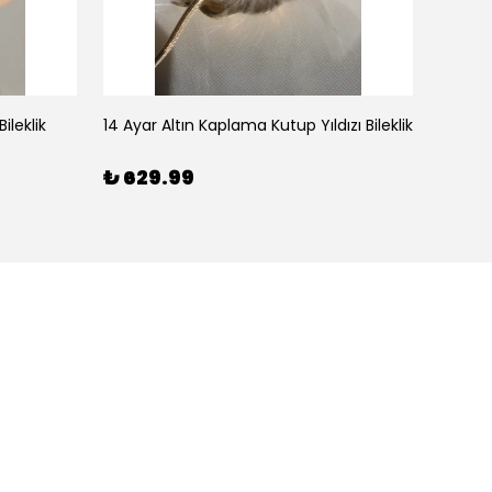
ileklik
14 Ayar Altın Kaplama Kutup Yıldızı Bileklik
₺ 629.99
₺ 59