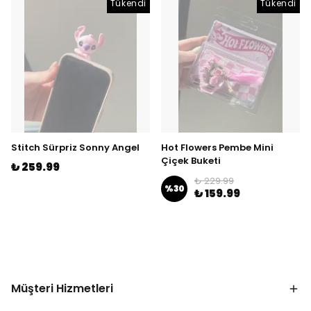
Tükendi
Tükendi
Stitch Sürpriz Sonny Angel
Hot Flowers Pembe Mini
Çiçek Buketi
₺ 259.99
₺ 229.99
%
30
₺ 159.99
Müşteri Hizmetleri