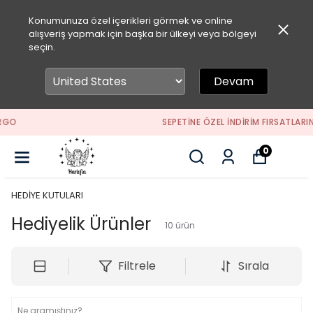
Konumunuza özel içerikleri görmek ve online
alışveriş yapmak için başka bir ülkeyi veya bölgeyi
seçin.
Devam
SEPETİNE ÖZEL İNDİRİM FIRSATLARINI KAÇIRMA
0
HEDİYE KUTULARI
Hediyelik Ürünler
10
ürün
Filtrele
Sırala