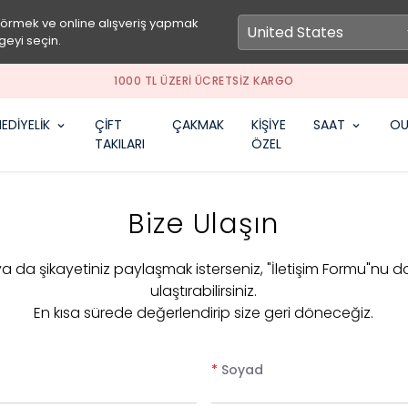
görmek ve online alışveriş yapmak
geyi seçin.
SEPETİNE ÖZEL 
EDİYELİK
ÇİFT
ÇAKMAK
KİŞİYE
SAAT
OU
TAKILARI
ÖZEL
Bize Ulaşın
 ya da şikayetiniz paylaşmak isterseniz, "İletişim Formu"nu d
ulaştırabilirsiniz.
En kısa sürede değerlendirip size geri döneceğiz.
*
Soyad