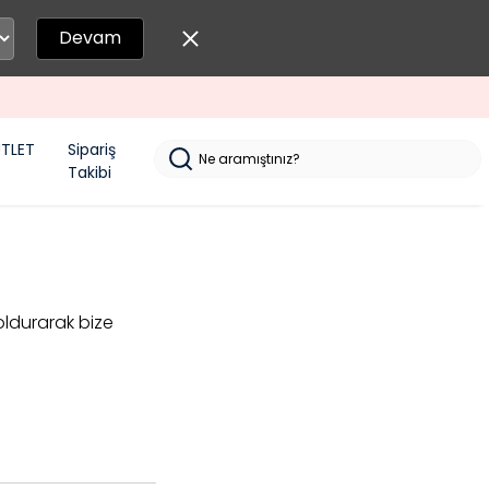
Devam
İNDİRİM FIRSATLARINI KAÇIRMA
TLET
Sipariş
Takibi
oldurarak bize