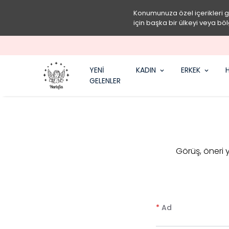
Konumunuza özel içerikleri 
için başka bir ülkeyi veya böl
YENİ
KADIN
ERKEK
H
GELENLER
​Görüş, öneri
*
Ad