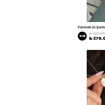
Parmak İzi Şarkı
₺ 325.00
%
15
₺ 275.