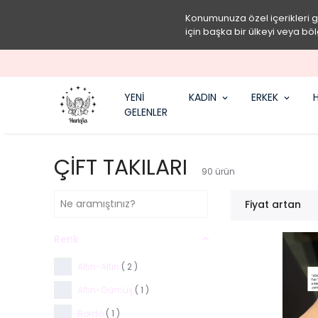
Konumunuza özel içerikleri 
için başka bir ülkeyi veya böl
YENİ
KADIN
ERKEK
H
GELENLER
ÇİFT TAKILARI
90
ürün
Fiyat artan
Renk
Altın-Altın
( 2 )
Altın-Gümüş
( 1 )
Bordo
( 1 )