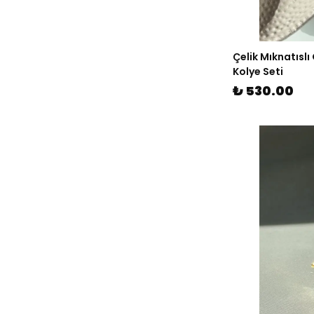
Çelik Mıknatısl
Kolye Seti
₺ 530.00