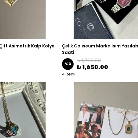
 Çift Asimetrik Kalp Kolye
Çelik Coliseum Marka İsim Yazılabi
Saati
₺ 1,700.00
%
3
₺ 1,650.00
4 Renk