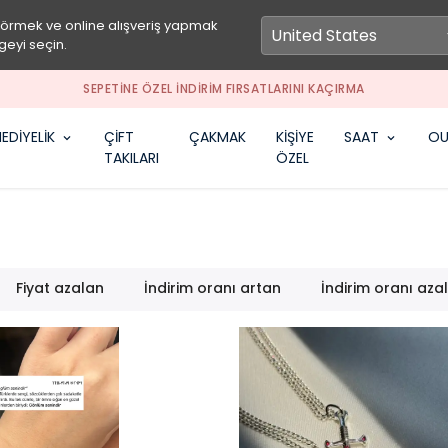
görmek ve online alışveriş yapmak
geyi seçin.
SEPETİNE ÖZEL İNDİRİM FIRSATLARINI KAÇIRMA
EDİYELİK
ÇİFT
ÇAKMAK
KİŞİYE
SAAT
OU
TAKILARI
ÖZEL
Fiyat azalan
İndirim oranı artan
İndirim oranı aza