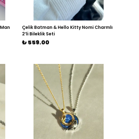
r Man
Çelik Batman & Hello Kitty Nomi Charmlı
2’li Bileklik Seti
₺ 559.00