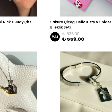
ki Nick X Judy Çift
Sakura Çiçeği Hello Kitty & Spide
Bileklik Seti
₺ 635.00
%
12
₺ 559.00