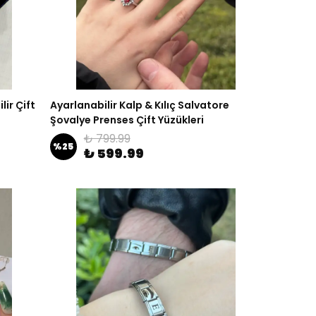
lir Çift
Ayarlanabilir Kalp & Kılıç Salvatore
Şovalye Prenses Çift Yüzükleri
₺ 799.99
%
25
₺ 599.99