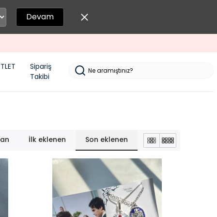
Devam
TLET
Sipariş
Takibi
lan
İlk eklenen
Son eklenen