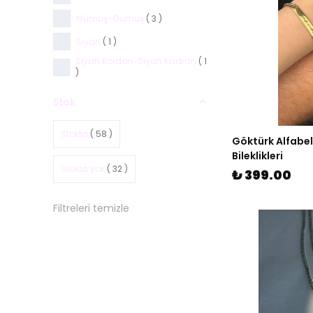
Gümüş-Gümüş
( 3 )
Siyah
( 1 )
Siyah Kordon-Siyah Kadran
( 1
)
Stok
Stokta
( 58 )
Göktürk Alfabel
Bileklikleri
Stokta yok
( 32 )
₺ 399.00
Filtreleri temizle