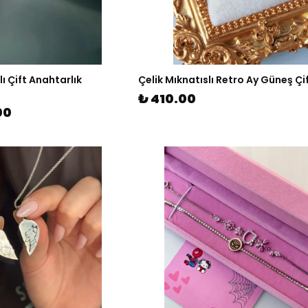
lı Çift Anahtarlık
Çelik Mıknatıslı Retro Ay Güneş Çi
₺ 410.00
00