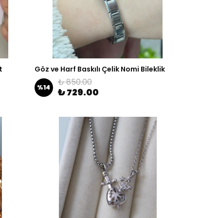
t
Göz ve Harf Baskılı Çelik Nomi Bileklik
₺ 850.00
%
14
₺ 729.00