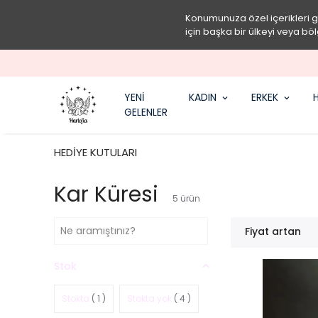
Konumunuza özel içerikleri 
için başka bir ülkeyi veya böl
YENİ
KADIN
ERKEK
H
GELENLER
HEDİYE KUTULARI
Kar Küresi
5
ürün
Fiyat artan
Stok
Stokta
( 1 )
Stokta yok
( 4 )