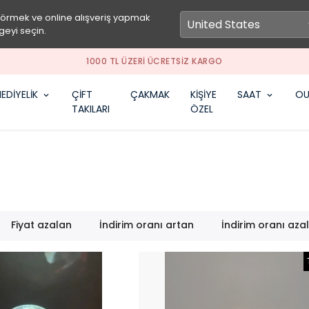
görmek ve online alışveriş yapmak
geyi seçin.
SEPETİNE ÖZEL İNDİRİM FIRSATLARINI KAÇIRMA
EDİYELİK
ÇİFT
ÇAKMAK
KİŞİYE
SAAT
OU
TAKILARI
ÖZEL
Fiyat azalan
İndirim oranı artan
İndirim oranı aza