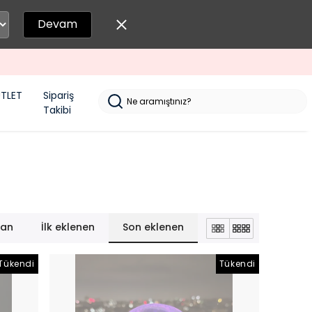
Devam
TLET
Sipariş
Takibi
lan
İlk eklenen
Son eklenen
Tükendi
Tükendi