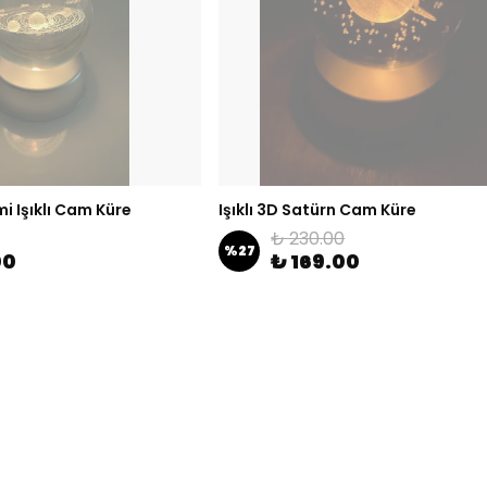
i Işıklı Cam Küre
Işıklı 3D Satürn Cam Küre
₺ 230.00
%
27
00
₺ 169.00