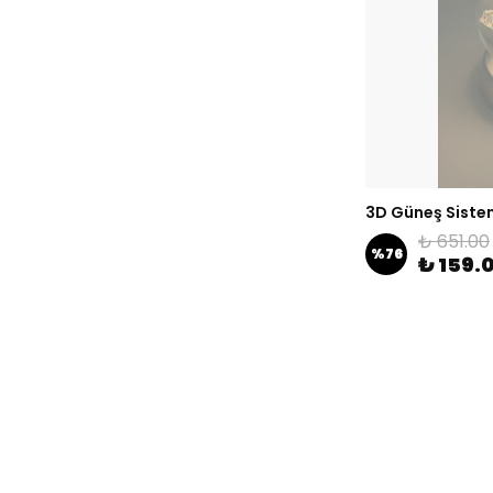
3D Güneş Sistem
₺ 651.00
%
76
₺ 159.