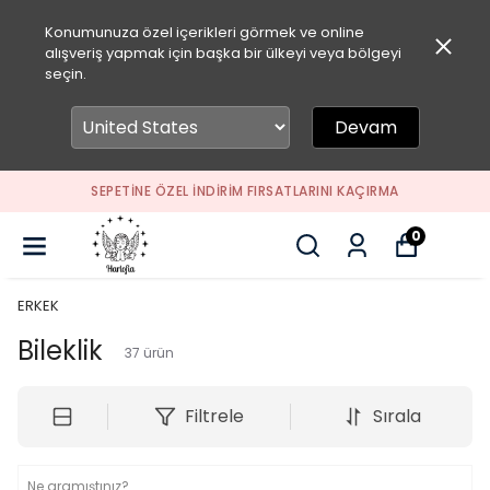
Konumunuza özel içerikleri görmek ve online
alışveriş yapmak için başka bir ülkeyi veya bölgeyi
seçin.
Devam
SEPETİNE ÖZEL İNDİRİM FIRSATLARINI KAÇIRMA
0
ERKEK
Bileklik
37
ürün
Filtrele
Sırala