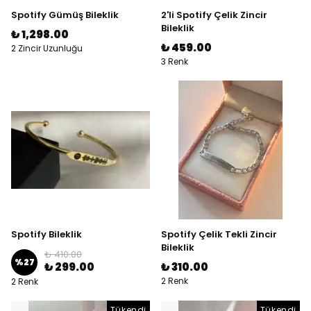
Spotify Gümüş Bileklik
2'li Spotify Çelik Zincir
Bileklik
₺ 1,298.00
₺ 459.00
2 Zincir Uzunluğu
3 Renk
Spotify Bileklik
Spotify Çelik Tekli Zincir
Bileklik
₺ 410.00
%
27
₺ 299.00
₺ 310.00
2 Renk
2 Renk
Tükendi
Tükendi