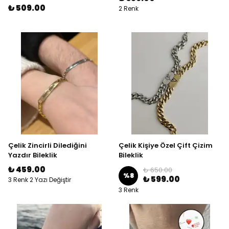
₺ 509.00
2 Renk
Çelik Zincirli Dilediğini
Çelik Kişiye Özel Çift Çizim
Yazdır Bileklik
Bileklik
₺ 459.00
₺ 650.00
%
8
₺ 599.00
3 Renk 2 Yazı Değiştir
3 Renk