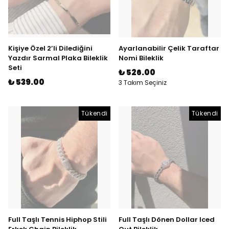
Kişiye Özel 2’li Dilediğini
Ayarlanabilir Çelik Taraftar
Yazdır Sarmal Plaka Bileklik
Nomi Bileklik
Seti
₺ 526.00
₺ 539.00
3 Takım Seçiniz
Tükendi
Tükendi
Full Taşlı Tennis Hiphop Stili
Full Taşlı Dönen Dollar Iced