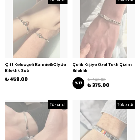
Çift Kelepçeli Bonnie&Clyde
Çelik Kişiye Özel Tekli Çizim
Bileklik Seti
Bileklik
₺ 459.00
₺ 450.00
%
17
₺ 375.00
Tükendi
Tükendi