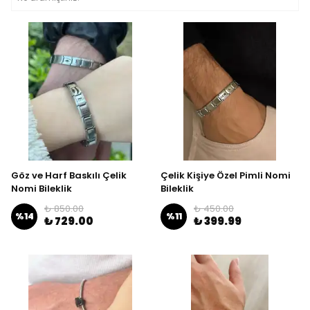
Göz ve Harf Baskılı Çelik
Çelik Kişiye Özel Pimli Nomi
Nomi Bileklik
Bileklik
₺ 850.00
₺ 450.00
%
14
%
11
₺ 729.00
₺ 399.99