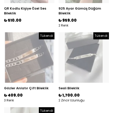
QR Kodlu Kişiye Özel Ses
925 Ayar Gümüş Düğüm
Bileklik
Bileklik
₺ 510.00
₺ 959.00
2 Renk
Tükendi
Tükendi
Gözler Anlatır Çift Bileklik
Sesli Bileklik
₺ 409.00
₺ 1,700.00
3 Renk
2 Zincir Uzunluğu
Tükendi