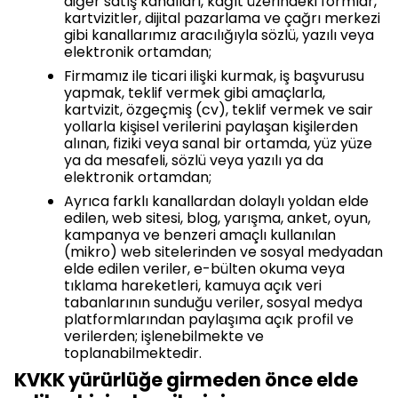
diğer satış kanalları, kağıt üzerindeki formlar,
kartvizitler, dijital pazarlama ve çağrı merkezi
gibi kanallarımız aracılığıyla sözlü, yazılı veya
elektronik ortamdan;
Firmamız ile ticari ilişki kurmak, iş başvurusu
yapmak, teklif vermek gibi amaçlarla,
kartvizit, özgeçmiş (cv), teklif vermek ve sair
yollarla kişisel verilerini paylaşan kişilerden
alınan, fiziki veya sanal bir ortamda, yüz yüze
ya da mesafeli, sözlü veya yazılı ya da
elektronik ortamdan;
Ayrıca farklı kanallardan dolaylı yoldan elde
edilen, web sitesi, blog, yarışma, anket, oyun,
kampanya ve benzeri amaçlı kullanılan
(mikro) web sitelerinden ve sosyal medyadan
elde edilen veriler, e-bülten okuma veya
tıklama hareketleri, kamuya açık veri
tabanlarının sunduğu veriler, sosyal medya
platformlarından paylaşıma açık profil ve
verilerden; işlenebilmekte ve
toplanabilmektedir.
KVKK yürürlüğe girmeden önce elde