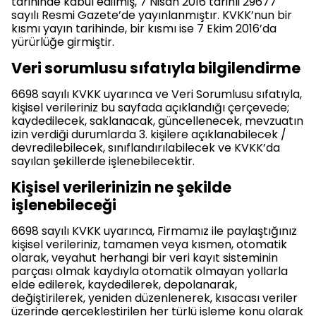
tarihinde kabul edilmiş, 7 Nisan 2016 tarihli 29677
sayılı Resmi Gazete’de yayınlanmıştır. KVKK’nun bir
kısmı yayın tarihinde, bir kısmı ise 7 Ekim 2016’da
yürürlüğe girmiştir.
Veri sorumlusu sıfatıyla bilgilendirme
6698 sayılı KVKK uyarınca ve Veri Sorumlusu sıfatıyla,
kişisel verileriniz bu sayfada açıklandığı çerçevede;
kaydedilecek, saklanacak, güncellenecek, mevzuatın
izin verdiği durumlarda 3. kişilere açıklanabilecek /
devredilebilecek, sınıflandırılabilecek ve KVKK’da
sayılan şekillerde işlenebilecektir.
Kişisel verilerinizin ne şekilde
işlenebileceği
6698 sayılı KVKK uyarınca, Firmamız ile paylaştığınız
kişisel verileriniz, tamamen veya kısmen, otomatik
olarak, veyahut herhangi bir veri kayıt sisteminin
parçası olmak kaydıyla otomatik olmayan yollarla
elde edilerek, kaydedilerek, depolanarak,
değiştirilerek, yeniden düzenlenerek, kısacası veriler
üzerinde gerçekleştirilen her türlü işleme konu olarak