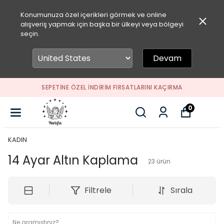
Konumunuza özel içerikleri görmek ve online
alışveriş yapmak için başka bir ülkeyi veya bölgeyi
seçin.
Devam
SEPETİNE ÖZEL İNDİRİM FIRSATLARINI KAÇIRMA
0
KADIN
14 Ayar Altın Kaplama
23
ürün
Filtrele
Sırala