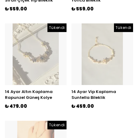
Sıralı Çiçek Vip Bileklik
Yonca Bileklik
₺ 559.00
₺ 559.00
Tükendi
Tükendi
14 Ayar Altın Kaplama
14 Ayar Vip Kaplama
Rapunzel Güneş Kolye
Suntella Bileklik
₺ 479.00
₺ 459.00
Tükendi