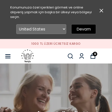
Konumunuza özel içerikleri görmek ve online
alışveriş yapmak için başka bir ülkeyi veya bölgeyi
seçin.
Devam
TSIZ KARGO
SEPETİNE ÖZEL İNDİRİM FIRS
0