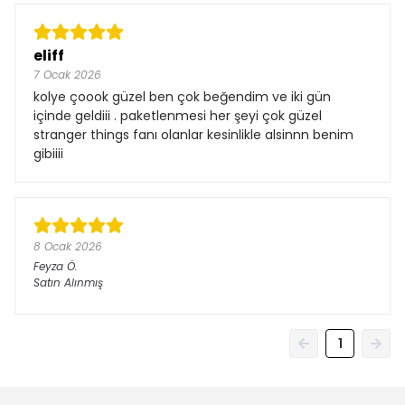
eliff
7 Ocak 2026
kolye çoook güzel ben çok beğendim ve iki gün
içinde geldiii . paketlenmesi her şeyi çok güzel
stranger things fanı olanlar kesinlikle alsinnn benim
gibiiii
8 Ocak 2026
Feyza
Ö.
Satın Alınmış
1