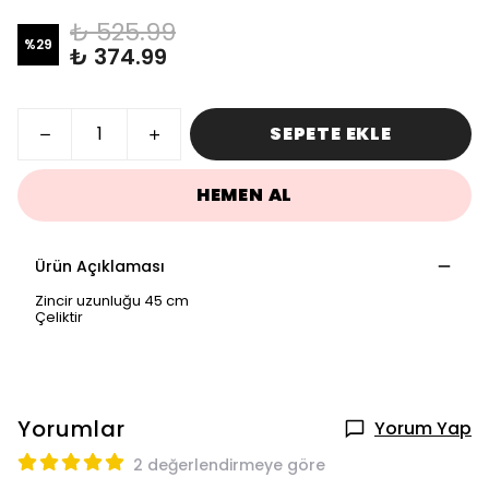
₺ 525.99
%
29
₺ 374.99
SEPETE EKLE
HEMEN AL
Ürün Açıklaması
Zincir uzunluğu 45 cm
Çeliktir
Yorumlar
Yorum Yap
2 değerlendirmeye göre