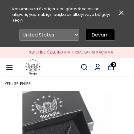
Konumunuza özel içerikleri görmek ve online
alışveriş yapmak için başka bir ülkeyi veya bölgeyi
seçin.
Devam
SEPETİNE ÖZEL İNDİRİM FIRSATLARINI KAÇIRMA
0
YENİ GELENLER