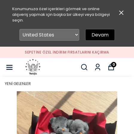
Konumunuza özel içerikleri görmek ve online
alışveriş yapmak için başka bir ülkeyi veya bölgeyi
seçin.
Devam
SEPETİNE ÖZEL İNDİRİM FIRSATLARINI KAÇIRMA
0
YENİ GELENLER