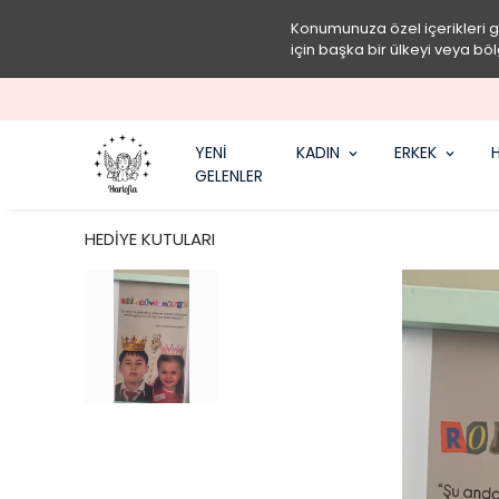
Konumunuza özel içerikleri 
için başka bir ülkeyi veya böl
YENİ
KADIN
ERKEK
H
GELENLER
HEDİYE KUTULARI