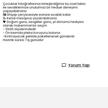
Çocukluk fotoğraflarınızı birleştirdiğimiz bu özel tablo
ile sevdiklerinize unutulmaz bir hediye deneyimi
yaşayabilirsiniz
🖼️ Ahşap çerçevesiyle evinize sıcaklık katar
📝 Kendi mesajınızı yazdırabilirsiniz
💝 Doğum günü, sevgililer günü, yıl dönümü hediyesi
olarak mükemmel bir seçim
- 21x30 ölçülerindedir
- Ön kısımda pleksi koruyucu bulunur
-Kırılmayacak şekilde paketlenerek gönderilir
Hazırlık süresi 7 iş günüdür
Yorum Yap