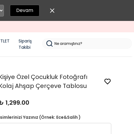
Devam
TLET
Sipariş
Takibi
Kişiye Özel Çocukluk Fotoğrafı
Kolaj Ahşap Çerçeve Tablosu
₺ 1,299.00
İsimlerinizi Yazınız (Örnek: Ece&Salih )