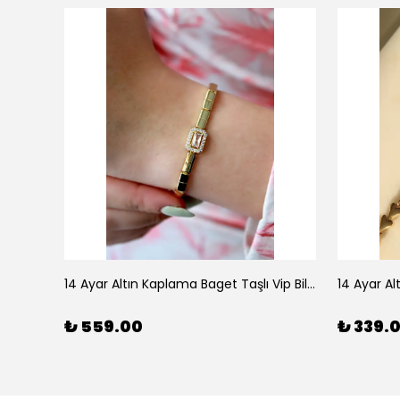
925 Ayar Gümüş Doğal Firuze Taşlı Ayarlanabilir Yüzük
14 Ayar Altın Kaplama Baget Taşlı Vip Bileklik
14 Ayar Al
₺ 559.00
₺ 339.