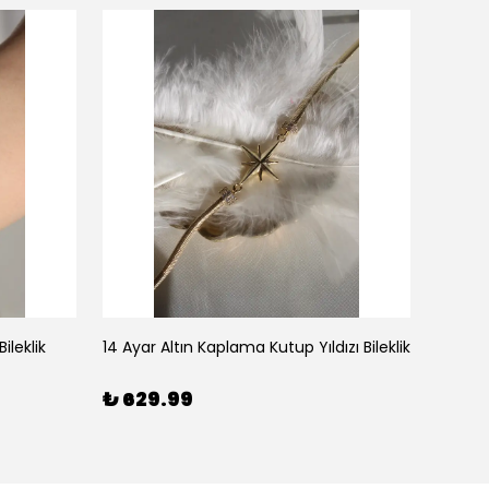
ileklik
14 Ayar Altın Kaplama Kutup Yıldızı Bileklik
₺ 629.99
₺ 59