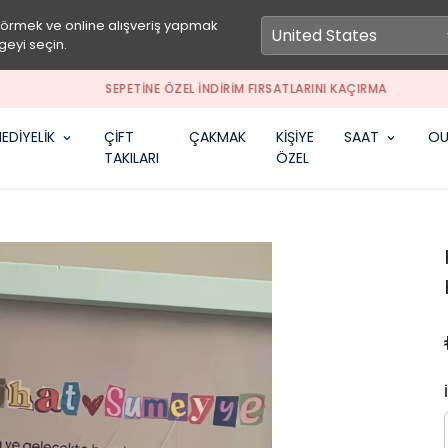
görmek ve online alışveriş yapmak
geyi seçin.
SEPETİNE ÖZEL İNDİRİM FIRSATLARINI KAÇIRMA
EDİYELİK
ÇİFT
ÇAKMAK
KİŞİYE
SAAT
OU
TAKILARI
ÖZEL