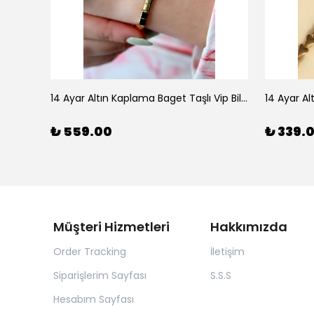
925 Ayar Gümüş Doğal Firuze Taşlı Ayarlanabilir Yüzük
14 Ayar Altın Kaplama Baget Taşlı Vip Bileklik
14 Ayar Al
₺ 559.00
₺ 339.
Müşteri Hizmetleri
Hakkımızda
Order Tracking
İletişim
Siparişlerim Sayfası
S.S.S
Hesabım Sayfası