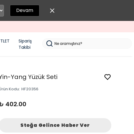
Devam
TLET
Sipariş
Takibi
Yin-Yang Yüzük Seti
Ürün Kodu
:
HF20356
₺ 402.00
Stoğa Gelince Haber Ver