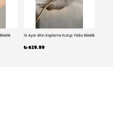
ileklik
14 Ayar Altın Kaplama Kutup Yıldızı Bileklik
₺ 629.99
₺ 59