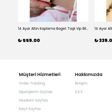
925 Ayar Gümüş Doğal Firuze Taşlı Ayarlanabilir Yüzük
14 Ayar Altın Kaplama Baget Taşlı Vip Bileklik
14 Ayar Al
₺ 559.00
₺ 339.
Müşteri Hizmetleri
Hakkımızda
Order Tracking
İletişim
Siparişlerim Sayfası
S.S.S
Hesabım Sayfası
Kayıt Sayfası