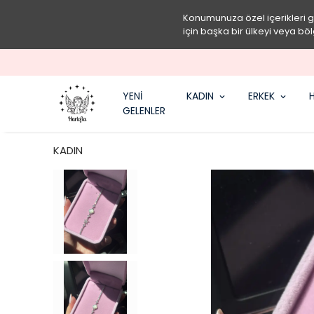
Konumunuza özel içerikleri 
için başka bir ülkeyi veya böl
YENİ
KADIN
ERKEK
H
GELENLER
KADIN