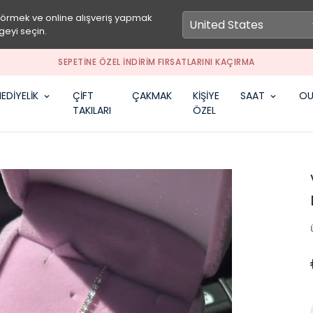
görmek ve online alışveriş yapmak
geyi seçin.
SEPETİNE ÖZEL İNDİRİM FIRSATLARINI KAÇIRMA
EDİYELİK
ÇİFT
ÇAKMAK
KİŞİYE
SAAT
OU
TAKILARI
ÖZEL