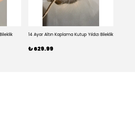
ileklik
14 Ayar Altın Kaplama Kutup Yıldızı Bileklik
₺ 629.99
₺ 59