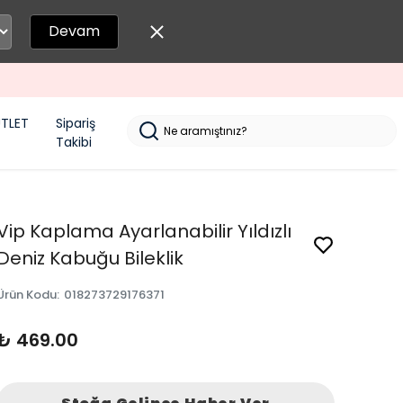
Devam
TLET
Sipariş
Takibi
Vip Kaplama Ayarlanabilir Yıldızlı
Deniz Kabuğu Bileklik
Ürün Kodu
:
018273729176371
₺ 469.00