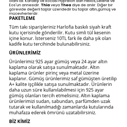
olanı idi. Kardeşi ve kocasi Hypreion'dan Helios,Selene ve
Eos'un annesidir.
Thia
veya
Thea
diye de anılır. Diğer bir
görevide değerli taşlar üzeridedir bu taşlar altın,gümüş ve
mücevherlerdir.
PAKETLEME
Tüm takı siparişleriniz Harlofia baskılı siyah kraft
kutu içerisinde gönderilir. Kutu simli tül kesenin
içine konur. İsterseniz 10TL fark ile daha şık olan
kadife kutu tercihinde bulunabilirsiniz.
ÜRÜNLERİMİZ
Ürünlerimiz 925 ayar gümüş veya 24 ayar altın
kaplama olarak satışa sunulmaktadır. Altın
kaplama ürünler pirinç veya metal üzerine
kaplanır. Gümüş ürünlerimiz saf gümüşten üretilip
A+ kalite işçilikle satışa sunulmaktadır. Ürünlerin
daha uzun süre kullanılabilmesi için 925 ayar
gümüş olanları tercih etmelisiniz. Altın kaplama
ürünlerimizi sudan, sabundan, parfümden uzak
tutarak ve kullanılmadığı zamanlarda kutularında
muhafaza ederek ömrünü uzatabilirsiniz.
BİZ KİMİZ