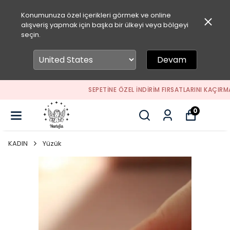
Konumunuza özel içerikleri görmek ve online
alışveriş yapmak için başka bir ülkeyi veya bölgeyi
seçin.
Devam
SEPETİNE ÖZEL İNDİRİM FIRSATLARINI KAÇIRMA
0
KADIN
Yüzük