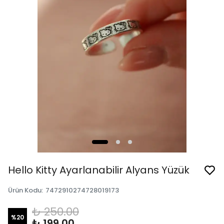
Hello Kitty Ayarlanabilir Alyans Yüzük
Ürün Kodu
:
7472910274728019173
₺ 250.00
%
20
₺ 199.00