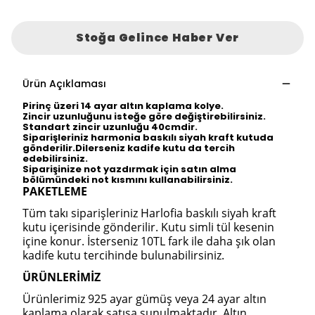
Stoğa Gelince Haber Ver
Ürün Açıklaması
Pirinç üzeri 14 ayar altın kaplama kolye.
Zincir uzunluğunu isteğe göre değiştirebilirsiniz.
Standart zincir uzunluğu 40cmdir.
Siparişleriniz harmonia baskılı siyah kraft kutuda
gönderilir.Dilerseniz kadife kutu da tercih
edebilirsiniz.
Siparişinize not yazdırmak için satın alma
bölümündeki not kısmını kullanabilirsiniz.
PAKETLEME
Tüm takı siparişleriniz Harlofia baskılı siyah kraft
kutu içerisinde gönderilir. Kutu simli tül kesenin
içine konur. İsterseniz 10TL fark ile daha şık olan
kadife kutu tercihinde bulunabilirsiniz.
ÜRÜNLERİMİZ
Ürünlerimiz 925 ayar gümüş veya 24 ayar altın
kaplama olarak satışa sunulmaktadır. Altın