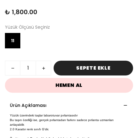
₺ 1,800.00
Yüzük Ölçüsü Seçiniz
11
SEPETE EKLE
HEMEN AL
Ürün Açıklaması
Yüzük üzerindeki taşlar labarotuvar pırlantasıdır
Bu taşın özelliği ise, gerçek pırlantadan farkını sadece pırlanta uzmanları
anlayabilir.
2.0 Karattır renk sınıfı G'dir.