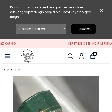
Konumunuza özel içerikleri görmek ve online
alışveriş yapmak için başka bir ülkeyi veya bölgeyi
seçin.
Devam
SEPETİNE ÖZEL İNDİRİM FIRSATLARINI KAÇIRMA
0
YENİ GELENLER