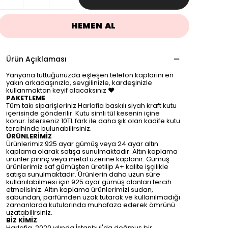
HEMEN AL
Ürün Açıklaması
Yanyana tuttuğunuzda eşleşen telefon kaplarını en
yakın arkadaşınızla, sevgilinizle, kardeşinizle
kullanmaktan keyif alacaksınız ♥
PAKETLEME
Tüm takı siparişleriniz Harlofia baskılı siyah kraft kutu
içerisinde gönderilir. Kutu simli tül kesenin içine
konur. İsterseniz 10TL fark ile daha şık olan kadife kutu
tercihinde bulunabilirsiniz.
ÜRÜNLERİMİZ
Ürünlerimiz 925 ayar gümüş veya 24 ayar altın
kaplama olarak satışa sunulmaktadır. Altın kaplama
ürünler pirinç veya metal üzerine kaplanır. Gümüş
ürünlerimiz saf gümüşten üretilip A+ kalite işçilikle
satışa sunulmaktadır. Ürünlerin daha uzun süre
kullanılabilmesi için 925 ayar gümüş olanları tercih
etmelisiniz. Altın kaplama ürünlerimizi sudan,
sabundan, parfümden uzak tutarak ve kullanılmadığı
zamanlarda kutularında muhafaza ederek ömrünü
uzatabilirsiniz.
BİZ KİMİZ
Harlofia, 2020 yılında İstanbul'da doğmuş bir