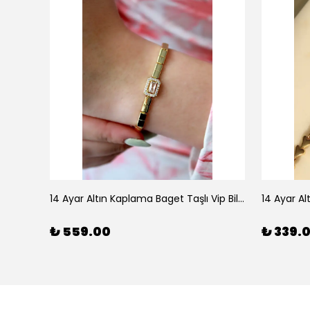
925 Ayar Gümüş Doğal Firuze Taşlı Ayarlanabilir Yüzük
14 Ayar Altın Kaplama Baget Taşlı Vip Bileklik
14 Ayar Al
₺ 559.00
₺ 339.