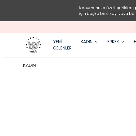
Konumunuza özel içerikleri 
için başka bir ülkeyi veya böl
YENİ
KADIN
ERKEK
H
GELENLER
KADIN