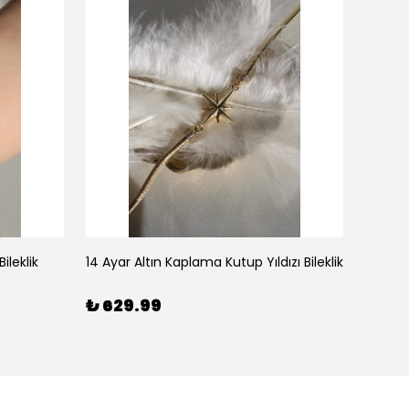
ileklik
14 Ayar Altın Kaplama Kutup Yıldızı Bileklik
₺ 629.99
₺ 59