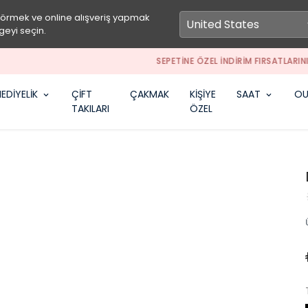
görmek ve online alışveriş yapmak
geyi seçin.
SEPETİNE ÖZEL İNDİRİM FIRSATLARINI KAÇIRMA
EDİYELİK
ÇİFT
ÇAKMAK
KİŞİYE
SAAT
OU
TAKILARI
ÖZEL