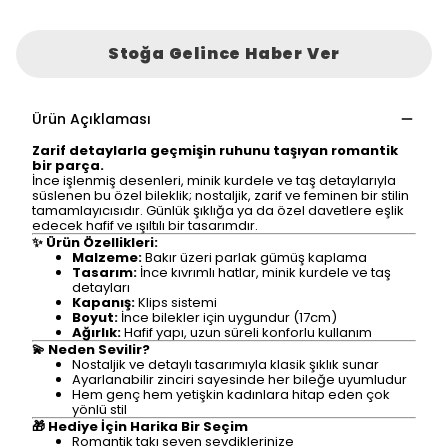
Stoğa Gelince Haber Ver
Ürün Açıklaması
Zarif detaylarla geçmişin ruhunu taşıyan romantik
bir parça.
İnce işlenmiş desenleri, minik kurdele ve taş detaylarıyla
süslenen bu özel bileklik; nostaljik, zarif ve feminen bir stilin
tamamlayıcısıdır. Günlük şıklığa ya da özel davetlere eşlik
edecek hafif ve ışıltılı bir tasarımdır.
✨ Ürün Özellikleri:
Malzeme:
Bakır üzeri parlak gümüş kaplama
Tasarım:
İnce kıvrımlı hatlar, minik kurdele ve taş
detayları
Kapanış:
Klips sistemi
Boyut:
İnce bilekler için uygundur (17cm)
Ağırlık:
Hafif yapı, uzun süreli konforlu kullanım
💫 Neden Sevilir?
Nostaljik ve detaylı tasarımıyla klasik şıklık sunar
Ayarlanabilir zinciri sayesinde her bileğe uyumludur
Hem genç hem yetişkin kadınlara hitap eden çok
yönlü stil
🎁 Hediye İçin Harika Bir Seçim
Romantik takı seven sevdiklerinize