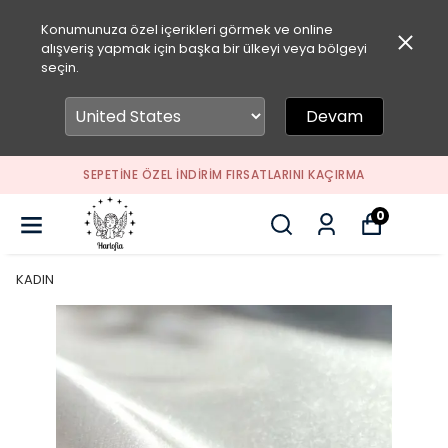
Konumunuza özel içerikleri görmek ve online
alışveriş yapmak için başka bir ülkeyi veya bölgeyi
seçin.
Devam
SEPETİNE ÖZEL İNDİRİM FIRSATLARINI KAÇIRMA
0
KADIN