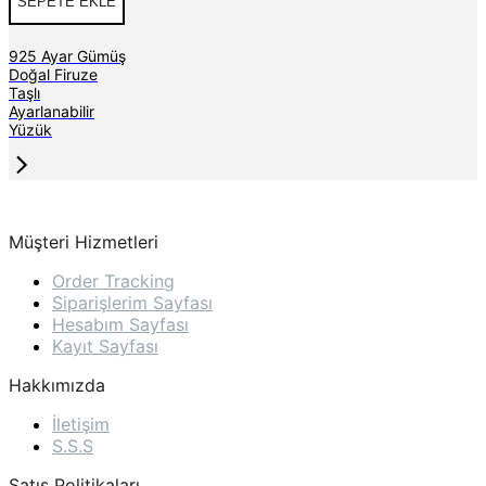
SEPETE EKLE
925 Ayar Gümüş
Doğal Firuze
Taşlı
Ayarlanabilir
Yüzük
Müşteri Hizmetleri
Order Tracking
Siparişlerim Sayfası
Hesabım Sayfası
Kayıt Sayfası
Hakkımızda
İletişim
S.S.S
Satış Politikaları