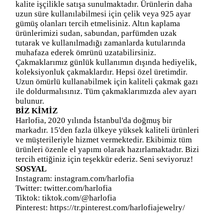
kalite işçilikle satışa sunulmaktadır. Ürünlerin daha
uzun süre kullanılabilmesi için çelik veya 925 ayar
gümüş olanları tercih etmelisiniz. Altın kaplama
ürünlerimizi sudan, sabundan, parfümden uzak
tutarak ve kullanılmadığı zamanlarda kutularında
muhafaza ederek ömrünü uzatabilirsiniz.
Çakmaklarımız günlük kullanımın dışında hediyelik,
koleksiyonluk çakmaklardır. Hepsi özel üretimdir.
Uzun ömürlü kullanabilmek için kaliteli çakmak gazı
ile doldurmalısınız. Tüm çakmaklarımızda alev ayarı
bulunur.
BİZ KİMİZ
Harlofia, 2020 yılında İstanbul'da doğmuş bir
markadır. 15'den fazla ülkeye yüksek kaliteli ürünleri
ve müşterileriyle hizmet vermektedir. Ekibimiz tüm
ürünleri özenle el yapımı olarak hazırlamaktadır. Bizi
tercih ettiğiniz için teşekkür ederiz. Seni seviyoruz!
SOSYAL
Instagram: instagram.com/harlofia
Twitter: twitter.com/harlofia
Tiktok:
tiktok.com/@harlofia
Pinterest: https://tr.pinterest.com/harlofiajewelry/