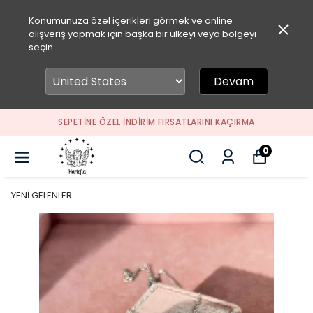
Konumunuza özel içerikleri görmek ve online
alışveriş yapmak için başka bir ülkeyi veya bölgeyi
seçin.
Devam
SEPETİNE ÖZEL İNDİRİM FIRSATLARINI KAÇIRMA
0
YENİ GELENLER