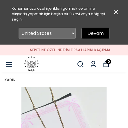
Konumunuza özel içerikleri görmek ve online
alışveriş yapmak için başka bir ülkeyi veya bölgeyi
seçin.
Devam
SEPETİNE ÖZEL İNDİRİM FIRSATLARINI KAÇIRMA
0
KADIN