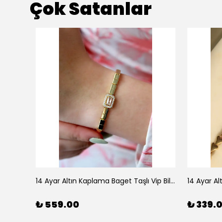
Çok Satanlar
925 Ayar Gümüş Doğal Firuze Taşlı Ayarlanabilir Yüzük
14 Ayar Altın Kaplama Baget Taşlı Vip Bileklik
14 Ayar Al
₺ 559.00
₺ 339.