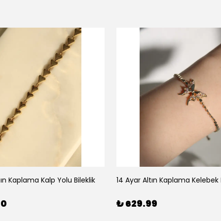
tın Kaplama Kalp Yolu Bileklik
14 Ayar Altın Kaplama Kelebek B
00
₺ 629.99