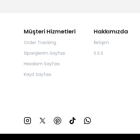
Müşteri Hizmetleri
Hakkımızda
Order Tracking
İletişim
Siparişlerim Sayfası
S.S.S
Hesabım Sayfası
Kayıt Sayfası