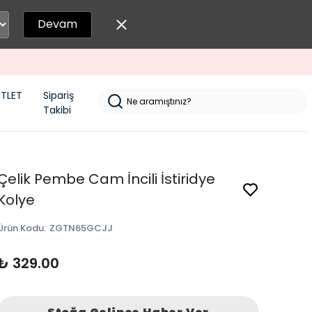
Devam
TLET
Sipariş
Takibi
Çelik Pembe Cam İncili İstiridye
Kolye
Ürün Kodu
:
ZGTN65GCJJ
₺ 329.00