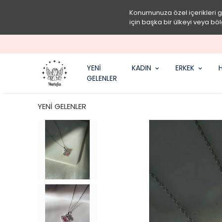
Konumunuza özel içerikleri 
için başka bir ülkeyi veya böl
YENİ
KADIN
ERKEK
H
GELENLER
YENİ GELENLER