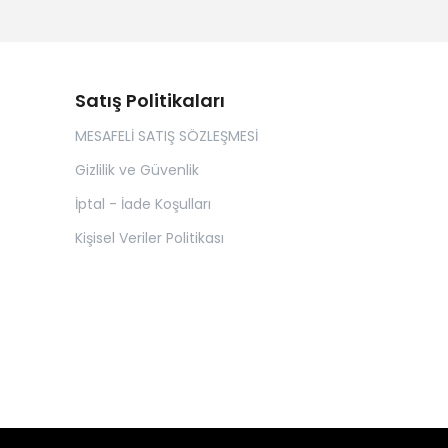
Satış Politikaları
MESAFELİ SATIŞ SÖZLEŞMESİ
Gizlilik ve Güvenlik
İptal - İade Koşulları
Kişisel Veriler Politikası