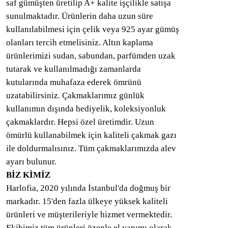
saf gümüşten üretilip A+ kalite işçilikle satışa
sunulmaktadır. Ürünlerin daha uzun süre
kullanılabilmesi için çelik veya 925 ayar gümüş
olanları tercih etmelisiniz. Altın kaplama
ürünlerimizi sudan, sabundan, parfümden uzak
tutarak ve kullanılmadığı zamanlarda
kutularında muhafaza ederek ömrünü
uzatabilirsiniz. Çakmaklarımız günlük
kullanımın dışında hediyelik, koleksiyonluk
çakmaklardır. Hepsi özel üretimdir. Uzun
ömürlü kullanabilmek için kaliteli çakmak gazı
ile doldurmalısınız. Tüm çakmaklarımızda alev
ayarı bulunur.
BİZ KİMİZ
Harlofia, 2020 yılında İstanbul'da doğmuş bir
markadır. 15'den fazla ülkeye yüksek kaliteli
ürünleri ve müşterileriyle hizmet vermektedir.
Ekibimiz tüm ürünleri özenle el yapımı olarak