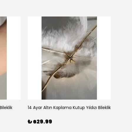
ileklik
14 Ayar Altın Kaplama Kutup Yıldızı Bileklik
₺ 629.99
₺ 59