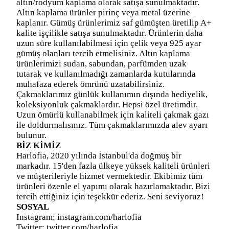
altın/rodyum kaplama olarak satışa sunulmaktadır.
Altın kaplama ürünler pirinç veya metal üzerine
kaplanır. Gümüş ürünlerimiz saf gümüşten üretilip A+
kalite işçilikle satışa sunulmaktadır. Ürünlerin daha
uzun süre kullanılabilmesi için çelik veya 925 ayar
gümüş olanları tercih etmelisiniz. Altın kaplama
ürünlerimizi sudan, sabundan, parfümden uzak
tutarak ve kullanılmadığı zamanlarda kutularında
muhafaza ederek ömrünü uzatabilirsiniz.
Çakmaklarımız günlük kullanımın dışında hediyelik,
koleksiyonluk çakmaklardır. Hepsi özel üretimdir.
Uzun ömürlü kullanabilmek için kaliteli çakmak gazı
ile doldurmalısınız. Tüm çakmaklarımızda alev ayarı
bulunur.
BİZ KİMİZ
Harlofia, 2020 yılında İstanbul'da doğmuş bir
markadır. 15'den fazla ülkeye yüksek kaliteli ürünleri
ve müşterileriyle hizmet vermektedir. Ekibimiz tüm
ürünleri özenle el yapımı olarak hazırlamaktadır. Bizi
tercih ettiğiniz için teşekkür ederiz. Seni seviyoruz!
SOSYAL
Instagram: instagram.com/harlofia
Twitter: twitter.com/harlofia