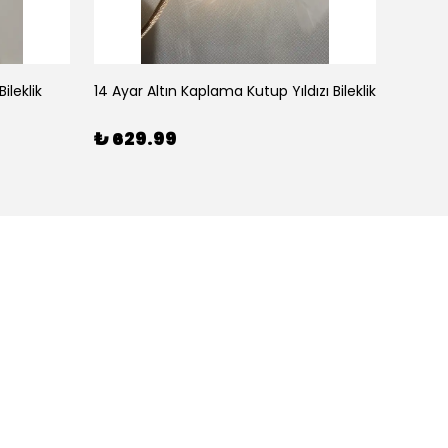
ileklik
14 Ayar Altın Kaplama Kutup Yıldızı Bileklik
₺ 629.99
₺ 59