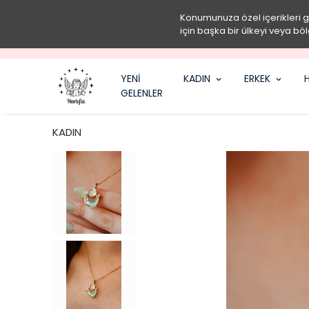
Konumunuza özel içerikleri 
için başka bir ülkeyi veya böl
YENİ
KADIN
ERKEK
H
GELENLER
KADIN