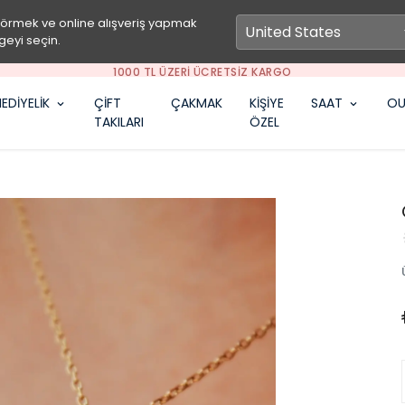
görmek ve online alışveriş yapmak
geyi seçin.
SEPETİNE ÖZEL İNDİRİM FIRSATLARINI KAÇIRMA
EDİYELİK
ÇİFT
ÇAKMAK
KİŞİYE
SAAT
OU
TAKILARI
ÖZEL