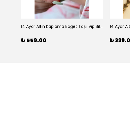
925 Ayar Gümüş Doğal Firuze Taşlı Ayarlanabilir Yüzük
14 Ayar Altın Kaplama Baget Taşlı Vip Bileklik
14 Ayar Al
₺ 559.00
₺ 339.