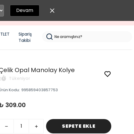
Devam
TLET
Sipariş
Takibi
Çelik Opal Manolay Kolye
Tükeniyor
Ürün Kodu
:
995859403857753
₺ 309.00
SEPETE EKLE