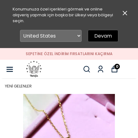
Konumunuza özel içerikleri görmek ve online
alışveriş yapmak için başka bir ülkeyi veya bölgeyi
seçin.
Devam
SEPETİNE ÖZEL İNDİRİM FIRSATLARINI KAÇIRMA
0
YENİ GELENLER