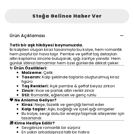
Stoğa Gelince Haber Ver
Ürün Açıklaması
Tatlı bir aşk hikâyesi boynunuzda.
İki kalpten oluşan kiraz tasarımıyla bu kolye, hem romantik
hem playful bir hava taşır. Pembe ve şeffaf taş detayları
altın kaplama zincirle buluşarak, ışığı zarifçe yansıtır. Hem
günlük stilinizi tamamlar hem özel günlerde dikkat çeker.
✨ Ürün Özellikleri:
Malzeme:
Çelik
Tasarım:
Kalp şeklinde taşlarla oluşturulmuş kiraz
figürü
Taş Renkleri:
Açık pembe & şeffaf beyaz zirkon
Zincir:
İnce ve parlak altın renkli zincir
Stil:
Romantik, eğlenceli ve genç ruhlu
💖 Ne Anlama Geliyor?
Kiraz:
Neşe, tazelik ve gençliği temsil eder
Kalp taşlar:
Aşkı, bağlılığı ve içsel ışığı simgeler
Bu kolye, sevgi dolu bir enerjiyi taşımak isteyenler için
tasarlandı.
🎁 Kime Hediye Edilir?
Sevgilinize romantik bir sürpriz
En yakın arkadaşınıza tatlı bir hatıra