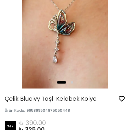
Çelik Blueivy Taşlı Kelebek Kolye
Ürün Kodu
:
995869504875050448
₺ 390.00
%
17
₺ 325.00