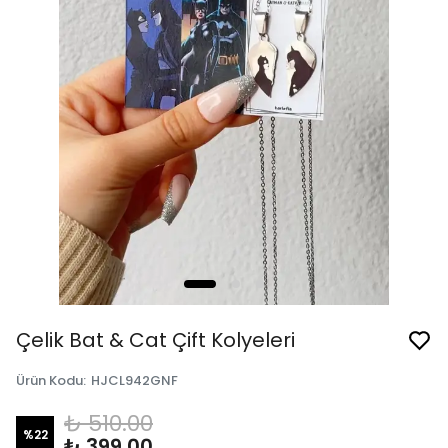
Çelik Bat & Cat Çift Kolyeleri
Ürün Kodu
:
HJCL942GNF
₺ 510.00
%
22
₺ 399.00