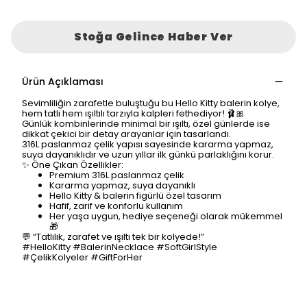
Stoğa Gelince Haber Ver
Ürün Açıklaması
Sevimliliğin zarafetle buluştuğu bu Hello Kitty balerin kolye,
hem tatlı hem ışıltılı tarzıyla kalpleri fethediyor! 🩰🎀
Günlük kombinlerinde minimal bir ışıltı, özel günlerde ise
dikkat çekici bir detay arayanlar için tasarlandı.
316L paslanmaz çelik yapısı sayesinde kararma yapmaz,
suya dayanıklıdır ve uzun yıllar ilk günkü parlaklığını korur.
✨ Öne Çıkan Özellikler:
Premium 316L paslanmaz çelik
Kararma yapmaz, suya dayanıklı
Hello Kitty & balerin figürlü özel tasarım
Hafif, zarif ve konforlu kullanım
Her yaşa uygun, hediye seçeneği olarak mükemmel
🎁
💬 “Tatlılık, zarafet ve ışıltı tek bir kolyede!”
#HelloKitty #BalerinNecklace #SoftGirlStyle
#ÇelikKolyeler #GiftForHer