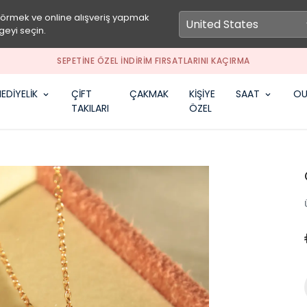
görmek ve online alışveriş yapmak
geyi seçin.
SEPETİNE ÖZEL İNDİRİM FIRSATLARINI KAÇIRMA
EDİYELİK
ÇİFT
ÇAKMAK
KİŞİYE
SAAT
OU
TAKILARI
ÖZEL