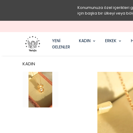
Konumunuza özel içerikleri 
için başka bir ülkeyi veya böl
YENİ
KADIN
ERKEK
H
GELENLER
KADIN