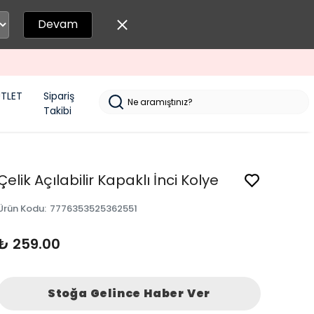
Devam
TLET
Sipariş
Takibi
Çelik Açılabilir Kapaklı İnci Kolye
Ürün Kodu
:
7776353525362551
₺ 259.00
Stoğa Gelince Haber Ver