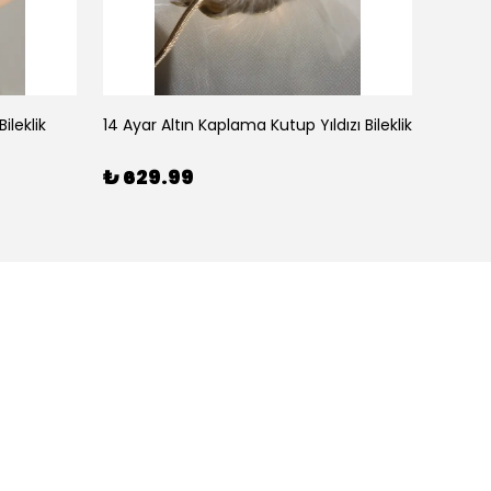
ileklik
14 Ayar Altın Kaplama Kutup Yıldızı Bileklik
₺ 629.99
₺ 59