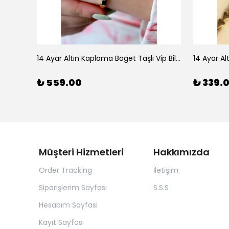
925 Ayar Gümüş Doğal Firuze Taşlı Ayarlanabilir Yüzük
14 Ayar Altın Kaplama Baget Taşlı Vip Bileklik
14 Ayar Al
₺ 559.00
₺ 339.
Müşteri Hizmetleri
Hakkımızda
Order Tracking
İletişim
Siparişlerim Sayfası
S.S.S
Hesabım Sayfası
Kayıt Sayfası