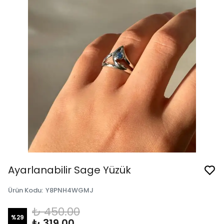
Ayarlanabilir Sage Yüzük
Ürün Kodu
:
Y8PNH4WGMJ
₺ 450.00
%
29
₺ 319.00