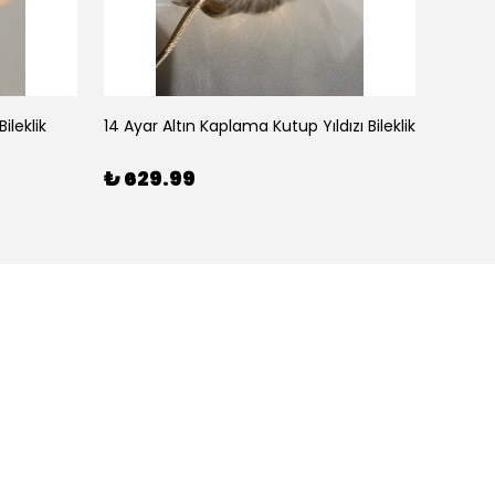
ileklik
14 Ayar Altın Kaplama Kutup Yıldızı Bileklik
₺ 629.99
₺ 59