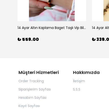
925 Ayar Gümüş Doğal Firuze Taşlı Ayarlanabilir Yüzük
14 Ayar Altın Kaplama Baget Taşlı Vip Bileklik
14 Ayar Al
₺ 559.00
₺ 339.
Müşteri Hizmetleri
Hakkımızda
Order Tracking
İletişim
Siparişlerim Sayfası
S.S.S
Hesabım Sayfası
Kayıt Sayfası