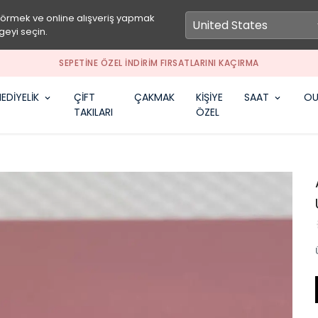
görmek ve online alışveriş yapmak
geyi seçin.
SEPETİNE ÖZEL İNDİRİM FIRSATLARINI KAÇIRMA
EDİYELİK
ÇİFT
ÇAKMAK
KİŞİYE
SAAT
OU
TAKILARI
ÖZEL