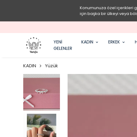
Konumunuza özel içerikleri 
için başka bir ülkeyi veya böl
YENİ
KADIN
ERKEK
H
GELENLER
KADIN
Yüzük