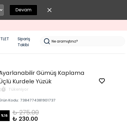
Devam
TLET
Sipariş
Takibi
Ayarlanabilir Gümüş Kaplama
Üçlü Kurdele Yüzük
Tükeniyor
Ürün Kodu
:
7384774381901737
₺ 275.00
%
16
₺ 230.00