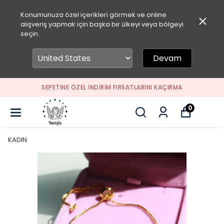
Konumunuza özel içerikleri görmek ve online
alışveriş yapmak için başka bir ülkeyi veya bölgeyi
seçin.
Devam
SEPETİNE ÖZEL İNDİRİM FIRSATLARINI KAÇIRMA
0
KADIN