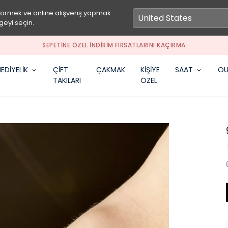
görmek ve online alışveriş yapmak
geyi seçin.
SEPETİNE ÖZEL İNDİRİM FIRSATLARINI KAÇIRMA
EDİYELİK
ÇİFT
ÇAKMAK
KİŞİYE
SAAT
OU
TAKILARI
ÖZEL