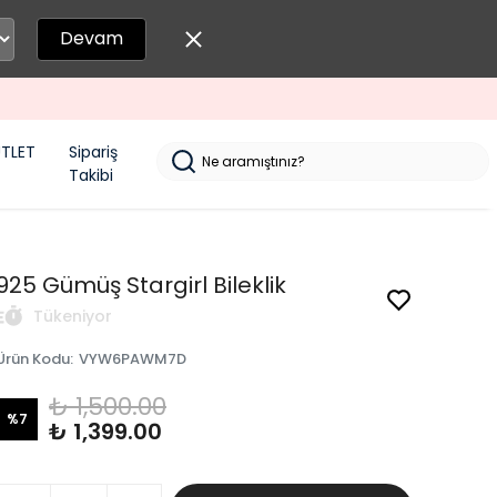
Devam
TLET
Sipariş
Takibi
925 Gümüş Stargirl Bileklik
Tükeniyor
Ürün Kodu
:
VYW6PAWM7D
₺ 1,500.00
%
7
₺ 1,399.00