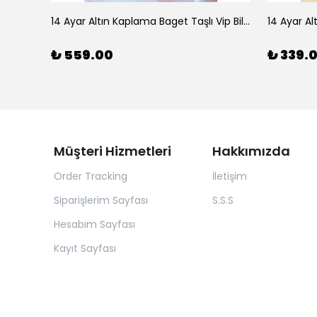
925 Ayar Gümüş Doğal Firuze Taşlı Ayarlanabilir Yüzük
14 Ayar Altın Kaplama Baget Taşlı Vip Bileklik
14 Ayar Al
₺ 559.00
₺ 339.
Müşteri Hizmetleri
Hakkımızda
Order Tracking
İletişim
Siparişlerim Sayfası
S.S.S
Hesabım Sayfası
Kayıt Sayfası