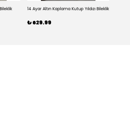
ileklik
14 Ayar Altın Kaplama Kutup Yıldızı Bileklik
₺ 629.99
₺ 59