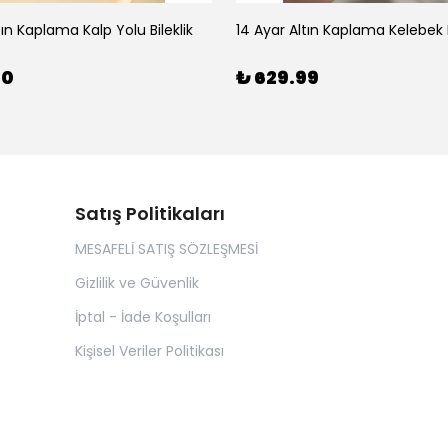
tın Kaplama Kalp Yolu Bileklik
14 Ayar Altın Kaplama Kelebek B
00
₺ 629.99
Satış Politikaları
MESAFELİ SATIŞ SÖZLEŞMESİ
Gizlilik ve Güvenlik
İptal - İade Koşulları
Kişisel Veriler Politikası