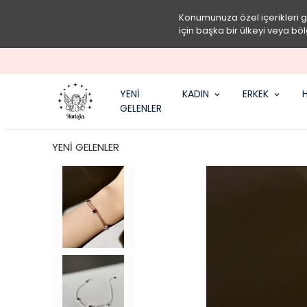
Konumunuza özel içerikleri 
için başka bir ülkeyi veya böl
YENİ
KADIN
ERKEK
H
GELENLER
YENİ GELENLER