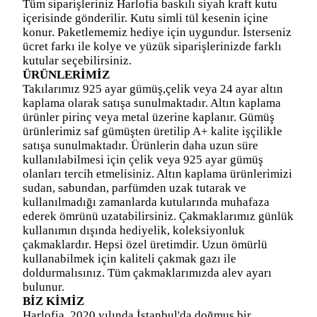
Tüm siparişleriniz Harlofia baskılı siyah kraft kutu
içerisinde gönderilir. Kutu simli tül kesenin içine
konur. Paketlememiz hediye için uygundur. İsterseniz
ücret farkı ile kolye ve yüzük siparişlerinizde farklı
kutular seçebilirsiniz.
ÜRÜNLERİMİZ
Takılarımız 925 ayar gümüş,çelik veya 24 ayar altın
kaplama olarak satışa sunulmaktadır. Altın kaplama
ürünler pirinç veya metal üzerine kaplanır. Gümüş
ürünlerimiz saf gümüşten üretilip A+ kalite işçilikle
satışa sunulmaktadır. Ürünlerin daha uzun süre
kullanılabilmesi için çelik veya 925 ayar gümüş
olanları tercih etmelisiniz. Altın kaplama ürünlerimizi
sudan, sabundan, parfümden uzak tutarak ve
kullanılmadığı zamanlarda kutularında muhafaza
ederek ömrünü uzatabilirsiniz. Çakmaklarımız günlük
kullanımın dışında hediyelik, koleksiyonluk
çakmaklardır. Hepsi özel üretimdir. Uzun ömürlü
kullanabilmek için kaliteli çakmak gazı ile
doldurmalısınız. Tüm çakmaklarımızda alev ayarı
bulunur.
BİZ KİMİZ
Harlofia, 2020 yılında İstanbul'da doğmuş bir