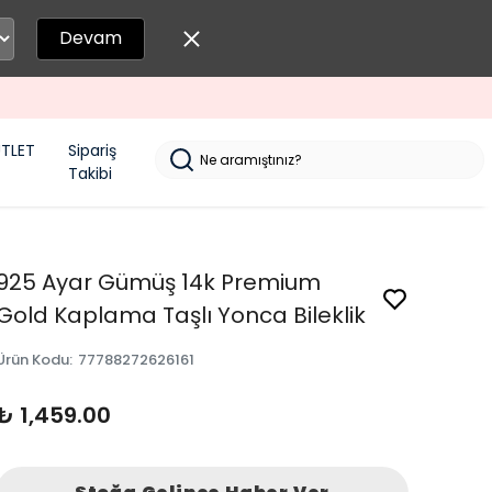
Devam
TLET
Sipariş
Takibi
925 Ayar Gümüş 14k Premium
Gold Kaplama Taşlı Yonca Bileklik
Ürün Kodu
:
77788272626161
₺ 1,459.00