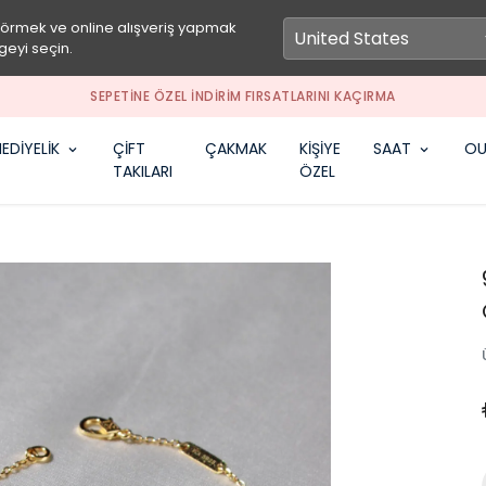
görmek ve online alışveriş yapmak
geyi seçin.
SEPETİNE ÖZEL İNDİRİM FIRSATLARINI KAÇIRMA
EDİYELİK
ÇİFT
ÇAKMAK
KİŞİYE
SAAT
OU
TAKILARI
ÖZEL