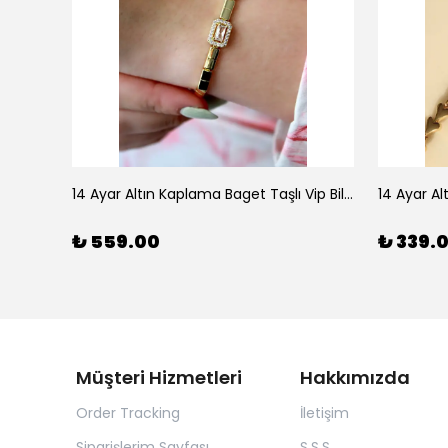
925 Ayar Gümüş Doğal Firuze Taşlı Ayarlanabilir Yüzük
14 Ayar Altın Kaplama Baget Taşlı Vip Bileklik
14 Ayar Al
₺ 559.00
₺ 339.
Müşteri Hizmetleri
Hakkımızda
Order Tracking
İletişim
Siparişlerim Sayfası
S.S.S