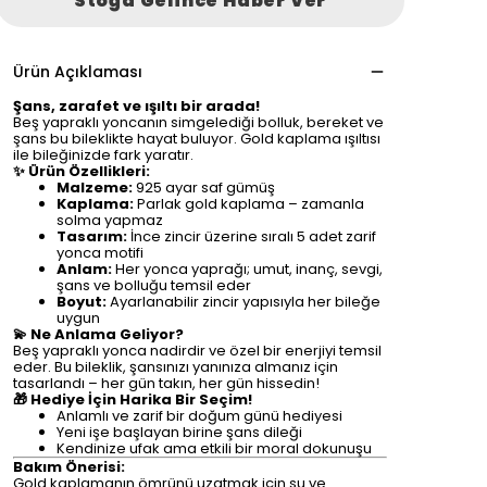
Stoğa Gelince Haber Ver
Ürün Açıklaması
Şans, zarafet ve ışıltı bir arada!
Beş yapraklı yoncanın simgelediği bolluk, bereket ve
şans bu bileklikte hayat buluyor. Gold kaplama ışıltısı
ile bileğinizde fark yaratır.
✨ Ürün Özellikleri:
Malzeme:
925 ayar saf gümüş
Kaplama:
Parlak gold kaplama – zamanla
solma yapmaz
Tasarım:
İnce zincir üzerine sıralı 5 adet zarif
yonca motifi
Anlam:
Her yonca yaprağı; umut, inanç, sevgi,
şans ve bolluğu temsil eder
Boyut:
Ayarlanabilir zincir yapısıyla her bileğe
uygun
💫 Ne Anlama Geliyor?
Beş yapraklı yonca nadirdir ve özel bir enerjiyi temsil
eder. Bu bileklik, şansınızı yanınıza almanız için
tasarlandı – her gün takın, her gün hissedin!
🎁 Hediye İçin Harika Bir Seçim!
Anlamlı ve zarif bir doğum günü hediyesi
Yeni işe başlayan birine şans dileği
Kendinize ufak ama etkili bir moral dokunuşu
Bakım Önerisi:
Gold kaplamanın ömrünü uzatmak için su ve