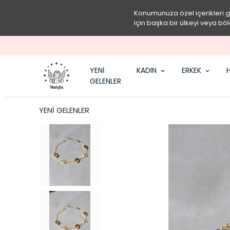
Konumunuza özel içerikleri 
için başka bir ülkeyi veya böl
YENİ
KADIN
ERKEK
H
GELENLER
YENİ GELENLER