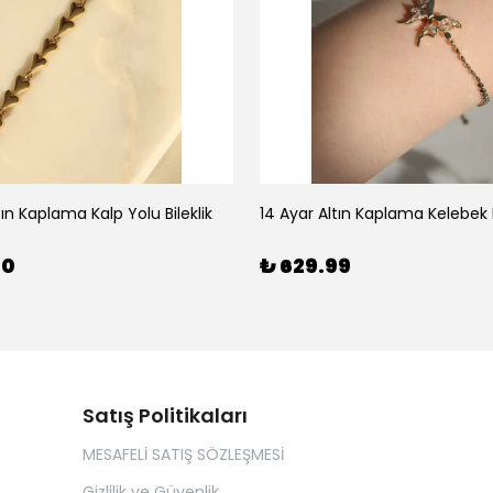
tın Kaplama Kalp Yolu Bileklik
14 Ayar Altın Kaplama Kelebek B
00
₺ 629.99
Satış Politikaları
MESAFELİ SATIŞ SÖZLEŞMESİ
Gizlilik ve Güvenlik