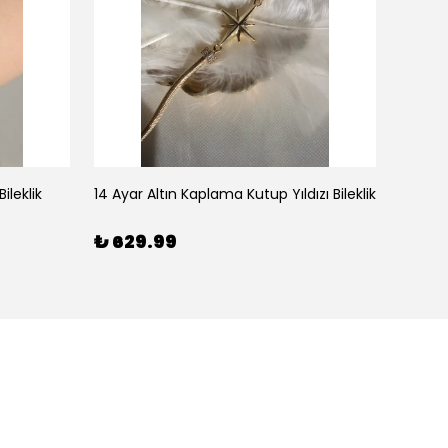
ileklik
14 Ayar Altın Kaplama Kutup Yıldızı Bileklik
₺ 629.99
₺ 59