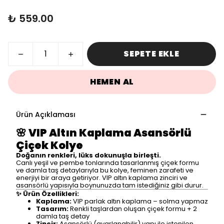
₺ 559.00
SEPETE EKLE
HEMEN AL
Ürün Açıklaması
🌸
VIP Altın Kaplama Asansörlü
Çiçek Kolye
Doğanın renkleri, lüks dokunuşla birleşti.
Canlı yeşil ve pembe tonlarında tasarlanmış çiçek formu
ve damla taş detaylarıyla bu kolye, feminen zarafeti ve
enerjiyi bir araya getiriyor. VIP altın kaplama zinciri ve
asansörlü yapısıyla boynunuzda tam istediğiniz gibi durur.
✨ Ürün Özellikleri:
Kaplama:
VIP parlak altın kaplama – solma yapmaz
Tasarım:
Renkli taşlardan oluşan çiçek formu + 2
damla taş detay
Zincir:
Asansörlü (ayarlanabilir) yapı ile istenilen