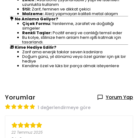
uzunlukta kullanım
Stil:
Zarif, feminen ve dikkat çekici
Malzeme:
Alerji yapmayan kaliteli metal alaşım
💐 Ne Anlama Geliyor?
Çiçek Formu:
Yenilenme, zarafet ve doğallığı
simgeler
Renkli Taşlar:
Pozitif enerji ve canlılığı temsil eder
Bu kolye, stilinize hem anlam hem ışıltı katmak için
tasarlandı.
🎁 Kime Hediye Edilir?
Zarif ama enerjik takılar seven kadınlara
Doğum günü, yıl dönümü veya özel günler için şık bir
hediye
Kendine özel ve lüks bir parça almak isteyenlere
Yorumlar
Yorum Yap
1 değerlendirmeye göre
22 Temmuz 2025