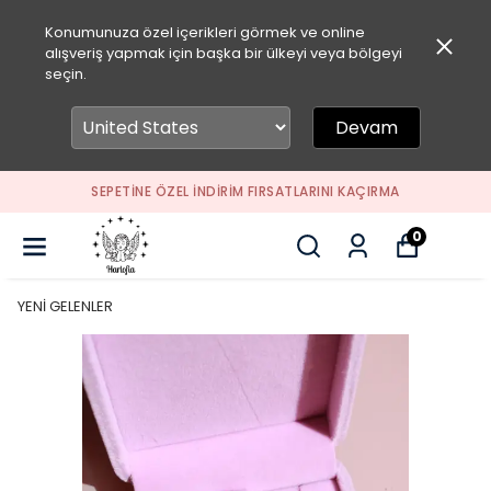
Konumunuza özel içerikleri görmek ve online
alışveriş yapmak için başka bir ülkeyi veya bölgeyi
seçin.
Devam
SEPETİNE ÖZEL İNDİRİM FIRSATLARINI KAÇIRMA
0
YENİ GELENLER