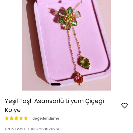
Yeşil Taşlı Asansörlü Lilyum Çiçeği
Kolye
1 değerlendirme
Ürün Kodu
:
73637263626261