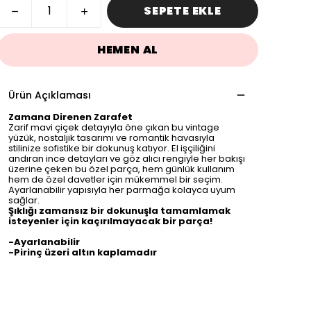
SEPETE EKLE
HEMEN AL
Ürün Açıklaması
Zamana
Direnen
Zarafet
Zarif
mavi
çiçek
detayıyla
öne
çıkan
bu
vintage
yüzük,
nostaljik
tasarımı
ve
romantik
havasıyla
stilinize
sofistike
bir
dokunuş
katıyor.
El
işçiliğini
andıran
ince
detayları
ve
göz
alıcı
rengiyle
her
bakışı
üzerine
çeken
bu
özel
parça,
hem
günlük
kullanım
hem
de
özel
davetler
için
mükemmel
bir
seçim.
Ayarlanabilir
yapısıyla
her
parmağa
kolayca
uyum
sağlar.
Şıklığı
zamansız
bir
dokunuşla
tamamlamak
isteyenler
için
kaçırılmayacak
bir
parça!
-Ayarlanabilir
-Pirinç üzeri altın kaplamadır