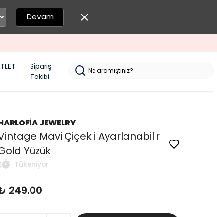
Devam
TLET
Sipariş
Takibi
HARLOFİA JEWELRY
Vintage Mavi Çiçekli Ayarlanabilir
Gold Yüzük
Tükeniyor
₺ 249.00