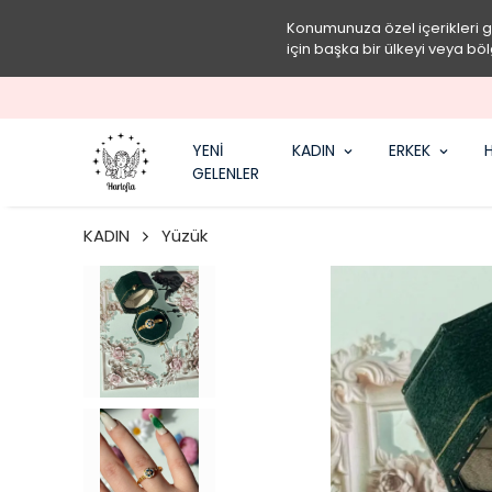
Konumunuza özel içerikleri 
için başka bir ülkeyi veya böl
YENİ
KADIN
ERKEK
H
GELENLER
KADIN
Yüzük