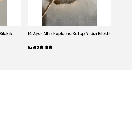
ileklik
14 Ayar Altın Kaplama Kutup Yıldızı Bileklik
₺ 629.99
₺ 59