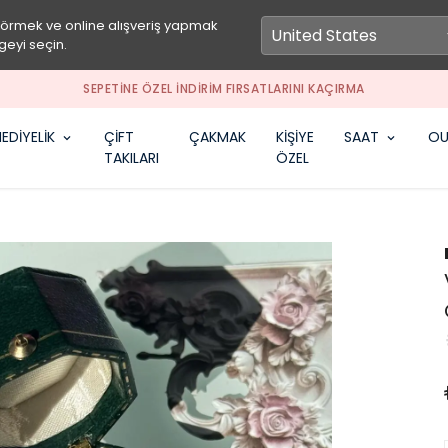
görmek ve online alışveriş yapmak
geyi seçin.
SEPETİNE ÖZEL İNDİRİM FIRSATLARINI KAÇIRMA
EDİYELİK
ÇİFT
ÇAKMAK
KİŞİYE
SAAT
OU
TAKILARI
ÖZEL