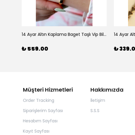
925 Ayar Gümüş Doğal Firuze Taşlı Ayarlanabilir Yüzük
14 Ayar Altın Kaplama Baget Taşlı Vip Bileklik
14 Ayar Al
₺ 559.00
₺ 339.
Müşteri Hizmetleri
Hakkımızda
Order Tracking
İletişim
Siparişlerim Sayfası
S.S.S
Hesabım Sayfası
Kayıt Sayfası