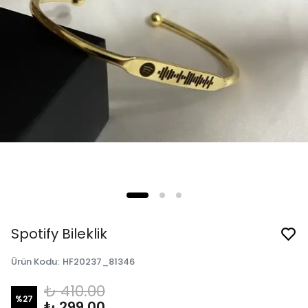
Spotify Bileklik
Ürün Kodu
:
HF20237_81346
₺ 410.00
%
27
₺ 299.00