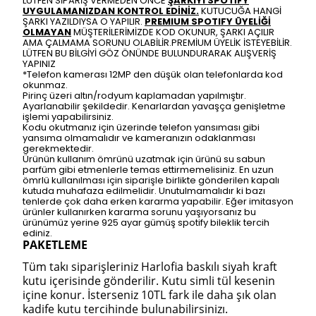
LÜTFEN SİPARİŞ VERMEDEN ÖNCE
ŞARKIYI SPOTİFY
UYGULAMANIZDAN KONTROL EDİNİZ.
KUTUCUĞA HANGİ
ŞARKI YAZILDIYSA O YAPILIR.
PREMIUM SPOTIFY ÜYELİĞİ
OLMAYAN
MÜŞTERİLERİMİZDE KOD OKUNUR, ŞARKI AÇILIR
AMA ÇALMAMA SORUNU OLABİLİR.PREMİUM ÜYELİK İSTEYEBİLİR.
LÜTFEN BU BİLGİYİ GÖZ ÖNÜNDE BULUNDURARAK ALIŞVERİŞ
YAPINIZ
*Telefon kamerası 12MP den düşük olan telefonlarda kod
okunmaz.
Pirinç üzeri altın/rodyum kaplamadan yapılmıştır.
Ayarlanabilir şekildedir. Kenarlardan yavaşça genişletme
işlemi yapabilirsiniz.
Kodu okutmanız için üzerinde telefon yansıması gibi
yansıma olmamalıdır ve kameranızın odaklanması
gerekmektedir.
Ürünün kullanım ömrünü uzatmak için ürünü su sabun
parfüm gibi etmenlerle temas ettirmemelisiniz. En uzun
ömrlü kullanılması için siparişle birlikte gönderilen kapalı
kutuda muhafaza edilmelidir. Unutulmamalıdır ki bazı
tenlerde çok daha erken kararma yapabilir. Eğer imitasyon
ürünler kullanırken kararma sorunu yaşıyorsanız bu
ürünümüz yerine 925 ayar gümüş spotify bileklik tercih
ediniz.
PAKETLEME
Tüm takı siparişleriniz Harlofia baskılı siyah kraft
kutu içerisinde gönderilir. Kutu simli tül kesenin
içine konur. İsterseniz 10TL fark ile daha şık olan
kadife kutu tercihinde bulunabilirsinizı.