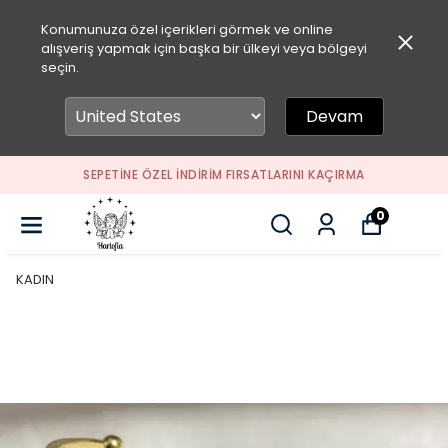
Konumunuza özel içerikleri görmek ve online
alışveriş yapmak için başka bir ülkeyi veya bölgeyi
seçin.
Devam
SEPETİNE ÖZEL İNDİRİM FIRSATLARINI KAÇIRMA
0
KADIN