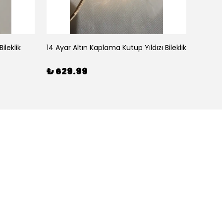
ileklik
14 Ayar Altın Kaplama Kutup Yıldızı Bileklik
₺ 629.99
₺ 59