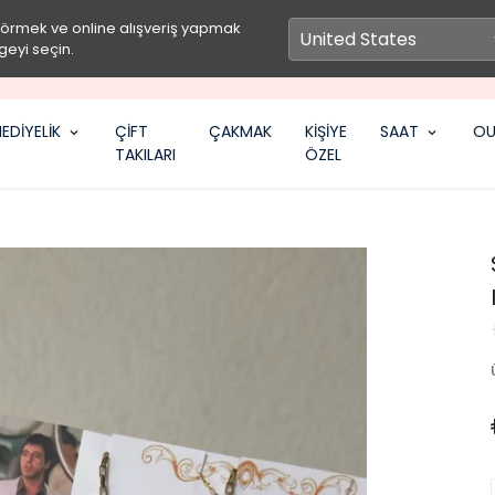
görmek ve online alışveriş yapmak
geyi seçin.
SEPETİNE ÖZEL İNDİRİM FIRSATLARINI KAÇIRMA
EDİYELİK
ÇİFT
ÇAKMAK
KİŞİYE
SAAT
OU
TAKILARI
ÖZEL