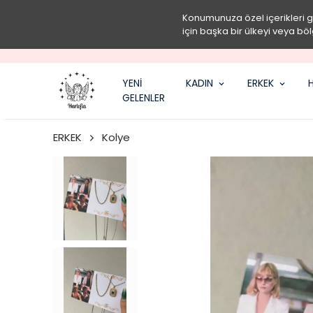
Konumunuza özel içerikleri 
için başka bir ülkeyi veya böl
YENİ
KADIN
ERKEK
H
GELENLER
ERKEK
Kolye