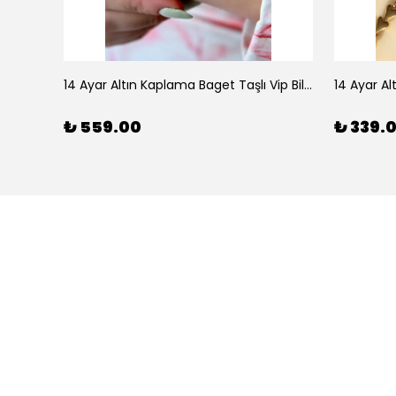
925 Ayar Gümüş Doğal Firuze Taşlı Ayarlanabilir Yüzük
14 Ayar Altın Kaplama Baget Taşlı Vip Bileklik
14 Ayar Al
₺ 559.00
₺ 339.