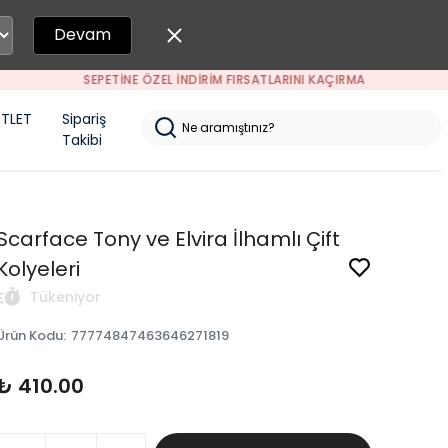
Devam
TLET
Sipariş
Takibi
Scarface Tony ve Elvira İlhamlı Çift
Kolyeleri
Tükeniyor
Ürün Kodu
:
77774847463646271819
₺ 410.00