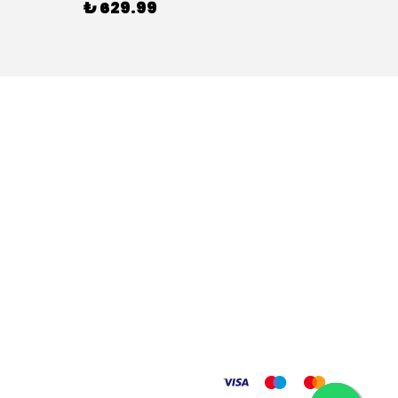
₺ 629.99
₺ 59