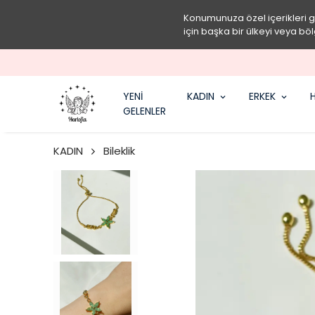
Konumunuza özel içerikleri 
için başka bir ülkeyi veya böl
YENİ
KADIN
ERKEK
H
GELENLER
KADIN
Bileklik