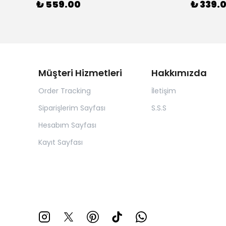
₺ 559.00
₺ 339.
Müşteri Hizmetleri
Hakkımızda
Order Tracking
İletişim
Siparişlerim Sayfası
S.S.S
Hesabım Sayfası
Kayıt Sayfası