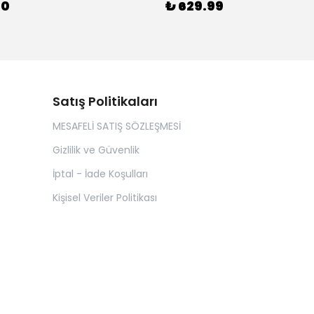
00
₺ 629.99
Satış Politikaları
MESAFELİ SATIŞ SÖZLEŞMESİ
Gizlilik ve Güvenlik
İptal - İade Koşulları
Kişisel Veriler Politikası