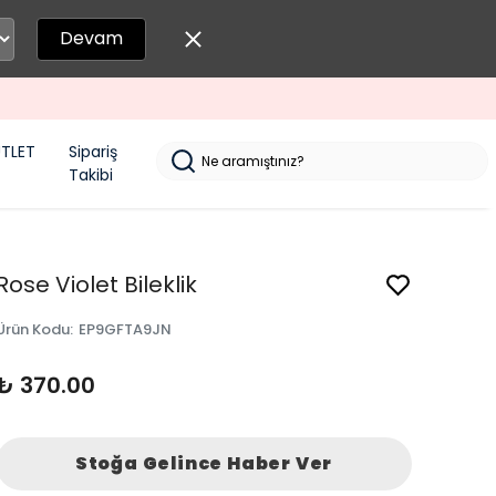
Devam
TLET
Sipariş
Takibi
Rose Violet Bileklik
Ürün Kodu
:
EP9GFTA9JN
₺ 370.00
Stoğa Gelince Haber Ver