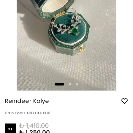
Reindeer Kolye
Ürün Kodu
:
DBXCLHXHK1
₺ 1,410.00
%
11
₺ 1,250.00