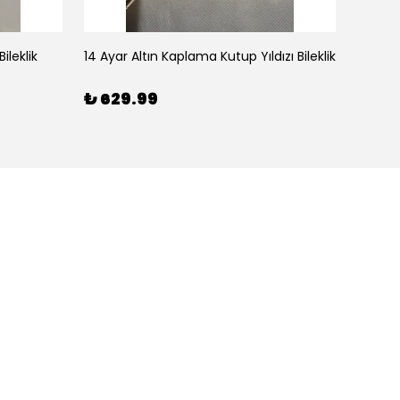
ileklik
14 Ayar Altın Kaplama Kutup Yıldızı Bileklik
₺ 629.99
₺ 59