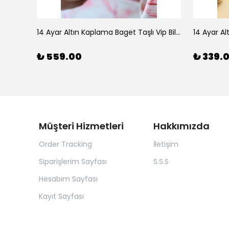
925 Ayar Gümüş Doğal Firuze Taşlı Ayarlanabilir Yüzük
14 Ayar Altın Kaplama Baget Taşlı Vip Bileklik
14 Ayar Al
₺ 559.00
₺ 339.
Müşteri Hizmetleri
Hakkımızda
Order Tracking
İletişim
Siparişlerim Sayfası
S.S.S
Hesabım Sayfası
Kayıt Sayfası