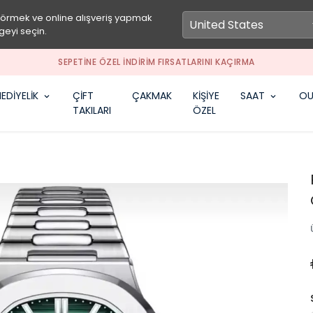
görmek ve online alışveriş yapmak
geyi seçin.
SEPETİNE ÖZEL İNDİRİM FIRSATLARINI KAÇIRMA
EDİYELİK
ÇİFT
ÇAKMAK
KİŞİYE
SAAT
OU
TAKILARI
ÖZEL