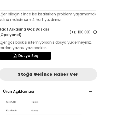
Eğer bileğiniz ince ise kısaltırken problem yaşamamak
adına maksimum 4 harf yazdırınız.
Saat Arkasına Göz Baskısı
(+
₺ 100.00
)
(Opsiyonel)
Eğer göz baskısı istemiyorsanız dosya yüklemeyiniz,
kordon yazınız yazılacaktır.
Dosya Seç
Stoğa Gelince Haber Ver
Ürün Açıklaması