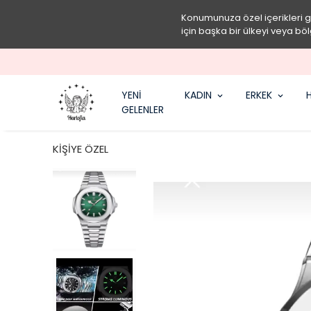
Konumunuza özel içerikleri 
için başka bir ülkeyi veya böl
YENİ
KADIN
ERKEK
H
GELENLER
KİŞİYE ÖZEL