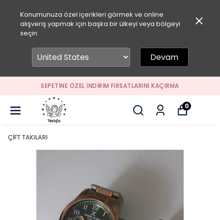
Konumunuza özel içerikleri görmek ve online
alışveriş yapmak için başka bir ülkeyi veya bölgeyi
seçin.
Devam
SEPETİNE ÖZEL İNDİRİM FIRSATLARINI KAÇIRMA
0
ÇİFT TAKILARI