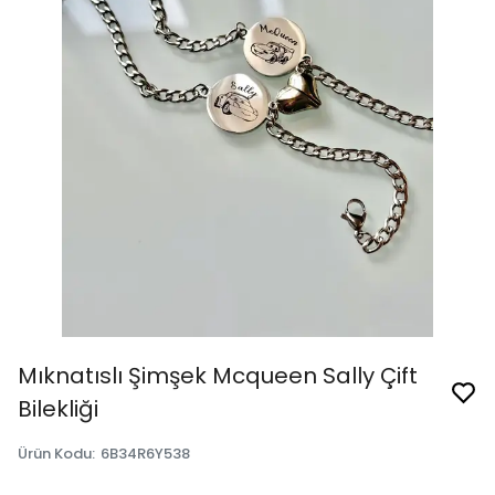
Mıknatıslı Şimşek Mcqueen Sally Çift
Bilekliği
Ürün Kodu
:
6B34R6Y538