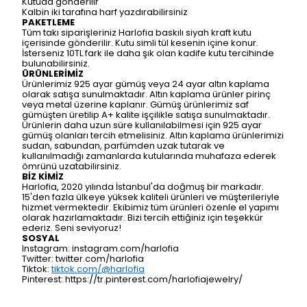
Kutuda gönderilir
Kalbin iki tarafına harf yazdırabilirsiniz
PAKETLEME
Tüm takı siparişleriniz Harlofia baskılı siyah kraft kutu
içerisinde gönderilir. Kutu simli tül kesenin içine konur.
İsterseniz 10TL fark ile daha şık olan kadife kutu tercihinde
bulunabilirsiniz.
ÜRÜNLERİMİZ
Ürünlerimiz 925 ayar gümüş veya 24 ayar altın kaplama
olarak satışa sunulmaktadır. Altın kaplama ürünler pirinç
veya metal üzerine kaplanır. Gümüş ürünlerimiz saf
gümüşten üretilip A+ kalite işçilikle satışa sunulmaktadır.
Ürünlerin daha uzun süre kullanılabilmesi için 925 ayar
gümüş olanları tercih etmelisiniz. Altın kaplama ürünlerimizi
sudan, sabundan, parfümden uzak tutarak ve
kullanılmadığı zamanlarda kutularında muhafaza ederek
ömrünü uzatabilirsiniz.
BİZ KİMİZ
Harlofia, 2020 yılında İstanbul'da doğmuş bir markadır.
15'den fazla ülkeye yüksek kaliteli ürünleri ve müşterileriyle
hizmet vermektedir. Ekibimiz tüm ürünleri özenle el yapımı
olarak hazırlamaktadır. Bizi tercih ettiğiniz için teşekkür
ederiz. Seni seviyoruz!
SOSYAL
Instagram: instagram.com/harlofia
Twitter: twitter.com/harlofia
Tiktok:
tiktok.com/@harlofia
Pinterest: https://tr.pinterest.com/harlofiajewelry/