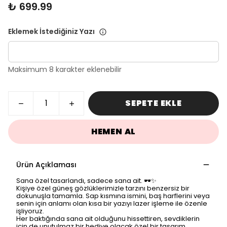
₺ 699.99
Eklemek İstediğiniz Yazı
Maksimum 8 karakter eklenebilir
SEPETE EKLE
HEMEN AL
Ürün Açıklaması
Sana özel tasarlandı, sadece sana ait. 🕶️✨
Kişiye özel güneş gözlüklerimizle tarzını benzersiz bir
dokunuşla tamamla. Sap kısmına ismini, baş harflerini veya
senin için anlamı olan kısa bir yazıyı lazer işleme ile özenle
işliyoruz.
Her baktığında sana ait olduğunu hissettiren, sevdiklerin
için de unutulmaz bir hediye olacak özel bir tasarım.